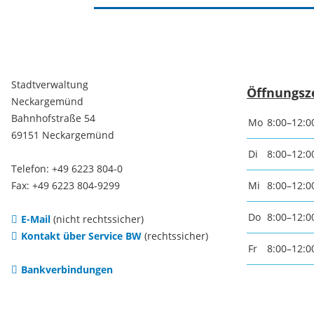
Freizei
Amtsblatt / Neckarbote
Freiba
Stadtverwaltung
Öffnungsz
Mobilität
Neckargemünd
Radfahr
Bahnhofstraße 54
Mo
8:00–12:0
69151 Neckargemünd
Wande
Zu Fuß und mit dem Rad
Di
8:00–12:0
Telefon: +49 6223 804-0
Ausflug
Fax: +49 6223 804-9299
Mi
8:00–12:0
(E-)Motorisiert
Do
8:00–12:0
E-Mail
(nicht rechtssicher)
Freizei
Verkehrsanbindung
Kontakt über Service BW
(rechtssicher)
Fr
8:00–12:0
Bankverbindungen
Freizei
Parken
Begegn