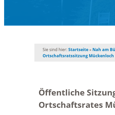
Schule
Behörden-Wegweiser
Schulk
Versorgung / Entsorgung
für
Grunds
Soziales / Notruftafel
Sie sind hier:
Startseite
»
Nah am Bü
Ortschaftsratssitzung Mückenloch
Musiks
E-Rechnung
Orches
Kommunalpolitik
Volksh
Öffentliche Sitzun
Bürgermeister
Förderp
Ortschaftsrates M
Kinder 