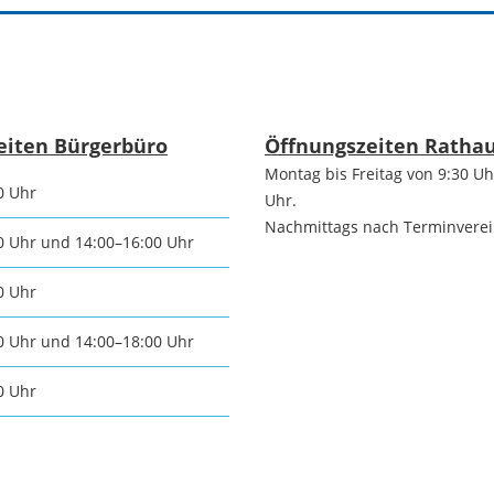
tangebot
Grundste
Führungen
d
Aktuelle
Stadtspaziergänge
eiten Bürgerbüro
Öffnungszeiten Ratha
Bodenric
en /
Montag bis Freitag von 9:30 Uh
0 Uhr
Kunst im
Uhr.
rn
Nachmittags nach Terminvere
Immobili
öffentlichen Raum
0 Uhr und 14:00–16:00 Uhr
stipps
0 Uhr
Vermietu
Sinnenpfad
0 Uhr und 14:00–18:00 Uhr
Verpacht
t und Sport
Tourismus-
0 Uhr
Freien 
Kooperationen
t und
melden
ung