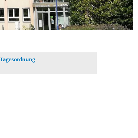
werbeflächen
Freiwilligentage
ndelskonzept
Klimaschutz und -
anpassung
dtberatung
»
Tagesordnung
Unser Team fürs
e
Klima
Konzept, Leitbild,
Klimadaten
en und
en
Projekte