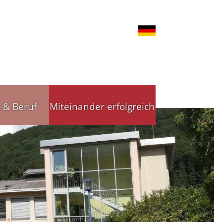
t & Beruf
Miteinander erfolgreich
nd Gewerbe
Stadtleitbild
tsförderung
Stadtleitbild(er)
reibende
Arbeitskreise