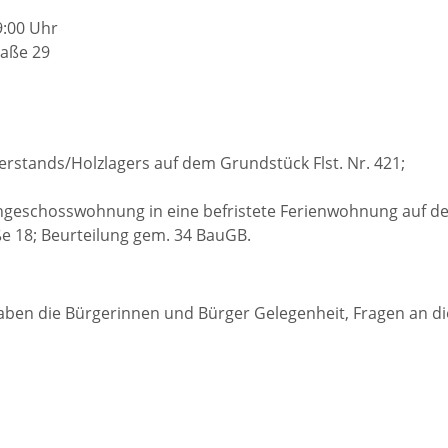
Freizeit und Sport
9:00 Uhr
Bebauun
raße 29
Haltepunkt
Freizeit und
athaus
Flächenn
Begegnung
(GVV)
m
erstands/Holzlagers auf dem Grundstück Flst. Nr. 421;
Sommer-
Lärmakti
geschosswohnung in eine befristete Ferienwohnung auf d
Ferienprogramm
cherei
ße 18; Beurteilung gem. 34 BauGB.
Feuerweh
Sehenswürdigkeiten
nkt für
haben die Bürgerinnen und Bürger Gelegenheit, Fragen an di
e
Glasfase
Altstadt
taltungen
Immobili
Bergfeste Dilsberg