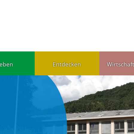
leben
Entdecken
Wirtschaf
Tourist-Info
Handel u
ärten,
Gut schlafen, gut
Wirtschaf
agesstätten
essen
Gewerbet