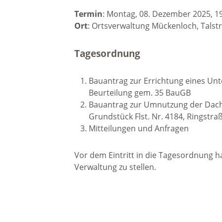
Gremien
Termin
: Montag, 08. Dezember 2025, 1
Ort
: Ortsverwaltung Mückenloch, Talst
Kultur-
Wahlen / Abstimmungen
Altes R
Tagesordnung
Ortsrecht
Museu
Bauantrag zur Errichtung eines Unt
Beurteilung gem. 35 BauGB
Städtische Finanzen
Bauantrag zur Umnutzung der Dach
Stadtbü
Grundstück Flst. Nr. 4184, Ringstra
Mitteilungen und Anfragen
Aktuelle Meldungen
Treffpu
Vor dem Eintritt in die Tagesordnung 
Verein
Verwaltung zu stellen.
Pressemitteilungen
Verans
Öffentliche
Bekanntmachungen