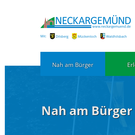
Mit:
Dilsberg
Mückenloch
Waldhilsbach
Nah am Bürger
Er
Bürgerservice
Bildung
Nah am Bürger
Fachbereiche / Mitarbeiter
Kinderg
Kindert
SEPA