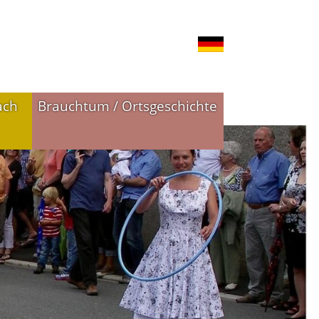
ach
Brauchtum / Ortsgeschichte
n
Ortsgeschichte
Historie in Bildern
Historie in Zahlen
Ortswappen