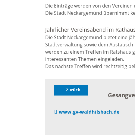
Die Einträge werden von den Vereinen un
Die Stadt Neckargemünd übernimmt kein
Ortschaftsrat Waldhilsbach
Jährlicher Vereinsabend im Ratha
Die Stadt Neckargemünd bietet eine jäh
Tagesordnung
Stadtverwaltung sowie dem Austausch 
Ortschaftsratssitzung
werden zu einem Treffen im Ratshaus g
interessanten Themen eingeladen.
Waldhilsbach
Das nächste Treffen wird rechtzeitig b
Sitzungsprotokolle
Zurück
Gesangver
Wahlen / Abstimmungen
www.gv-waldhilsbach.de
Hochwasser und Starkregen