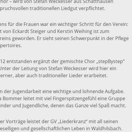
chor – wird von Stefan Weckesser aus Schatthausen
spruchsvollen traditionellen Liedgut verpflichtet.
ns für die Frauen war ein wichtiger Schritt für den Verein:
et von Eckardt Steiger und Kerstin Weihing ist zum
reins geworden. Er sieht seinen Schwerpunkt in der Pflege
pertoires.
012 entstanden ergänzt der gemischte Chor „stepBystep“
nter der Leitung von Stefan Weckesser wird hier ein
er, aber auch traditioneller Lieder erarbeitet.
 in der Jugendarbeit eine wichtige und lohnende Aufgabe.
 Bommer leitet mit viel Fingerspitzengefühl eine Gruppe
inder und Jugendliche, denen das Ganze viel Spaß macht.
 Vorträge leistet der GV „Liederkranz“ mit all seinen
selligen und gesellschaftlichen Leben in Waldhilsbach.