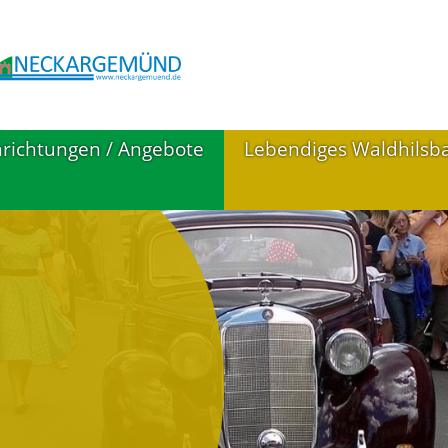
nrichtungen / Angebote
Lebendiges Waldhilsb
ildung
Aktuelle Impressione
irchen in
Nahversorgung
aldhilsbach
Gastronomie
euerwehr
Im Freien