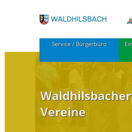
Service / Bürgerbüro
Ei
Pressemitteilungen
B
(Waldhilsbach)
Waldhilsbacher
K
Örtliche Verwaltungsstelle
W
Vereine
Service A-Z
Notruftafel
F