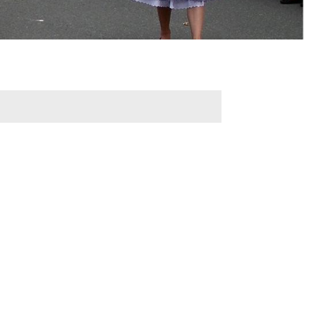
n
Romeno
Traditionelles
Kerwe
700. Jahre - Feier und
Umzug
Weihnachtsmarkt
r
Mundart