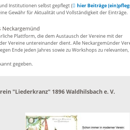
d Institutionen selbst gepflegt (
hier Beiträge (ein)pfle
e Gewähr für Aktualität und Vollständigkeit der Einträge.
Veranstaltungen
us Neckargemünd
rliche Plattform, die dem Austausch der Vereine mit der
Waldhilsbacher
der Vereine untereinander dient. Alle Neckargemünder Ver
Vereine
egen Ende jeden Jahres sowie zu Workshops zu relevanten,
ekannt gegeben.
Gewerbetreibende
Selbsteintrag
ein "Liederkranz" 1896 Waldhilsbach e. V.
Wohnen in
Waldhilsbach