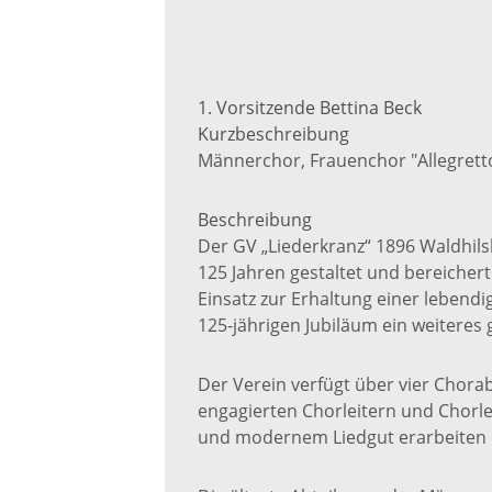
Hochwassermanagement
1. Vorsitzende
Bettina
Beck
Starkregenrisikomanagement
Kurzbeschreibung
Männerchor, Frauenchor "Allegrett
Hochwasserschutz
Beschreibung
Waldhilsbach
Der GV „Liederkranz“ 1896 Waldhilsb
125 Jahren gestaltet und bereichert
Einsatz zur Erhaltung einer lebend
125-jährigen Jubiläum ein weiteres g
Der Verein verfügt über vier Chora
engagierten Chorleitern und Chorle
und modernem Liedgut erarbeiten 