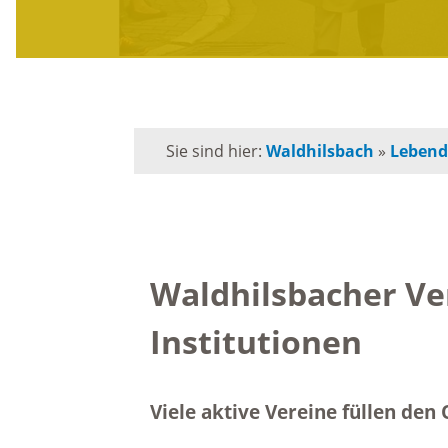
Mängelmelder
M
Bürgerservice
R
Sie sind hier:
Waldhilsbach
»
Lebend
Formulare
V
Lebenslagen
M
Waldhilsbacher Ve
Leistungen
T
Institutionen
Kommunalpolitik
I
Viele aktive Vereine füllen den
Ortsvorsteherin