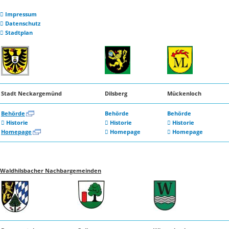
Impressum
Datenschutz
Stadtplan
Stadt Neckargemünd
Dilsberg
Mückenloch
Behörde
Behörde
Behörde
Historie
Historie
Historie
Homepage
Homepage
Homepage
Waldhilsbacher Nachbargemeinden