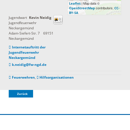
| Map data ©
Leaflet
contributors,
OpenStreetMap
CC-
BY-SA
Jugendwart
Kevin
Neidig
Jugendfeuerwehr
Neckargemünd
Adam-Siefert-Str. 7
69151
Neckargemünd
Internetauftritt der
Jugendfeuerwehr
Neckargemünd
k.neidig@fw-ngd.de
Feuerwehren
,
Hilfsorganisationen
Zurück