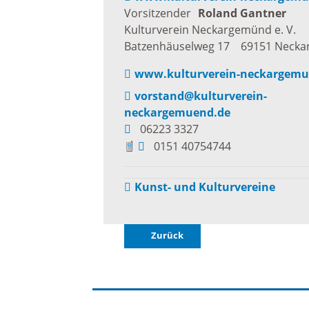
Vorsitzender
Roland
Gantner
Freizei
Kulturverein Neckargemünd e. V.
Amtsblatt / Neckarbote
Batzenhäuselweg 17
69151
Necka
Freiba
www.kulturverein-neckargemu
Mobilität
vorstand@kulturverein-
Radfahr
neckargemuend.de
06223 3327
Wande
Zu Fuß und mit dem Rad
0151 40754744
Ausflug
(E-)Motorisiert
Kunst- und Kulturvereine
Freizei
Verkehrsanbindung
Zurück
Freizei
Parken
Begegn