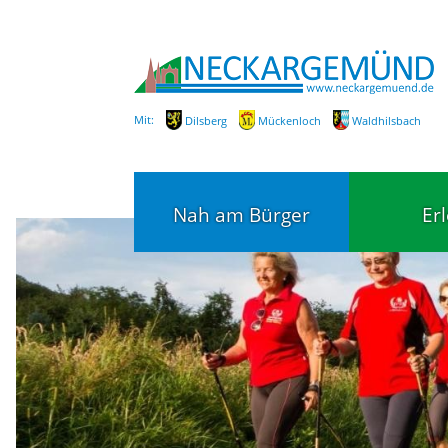
Mit:
Dilsberg
Mückenloch
Waldhilsbach
Nah am Bürger
Er
Bürgerservice
Bildung
Fachbereiche / Mitarbeiter
Kinderg
Kindert
SEPA