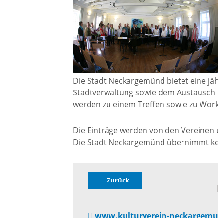
Gremien
Kultur-
Wahlen / Abstimmungen
Altes R
Ortsrecht
Museu
Die Stadt Neckargemünd bietet eine jäh
Stadtverwaltung sowie dem Austausch 
Städtische Finanzen
werden zu einem Treffen sowie zu Wor
Stadtbü
Die Einträge werden von den Vereinen un
Aktuelle Meldungen
Die Stadt Neckargemünd übernimmt kein
Treffpu
Verein
Pressemitteilungen
Zurück
Verans
Öffentliche
www.kulturverein-neckargemu
Bekanntmachungen