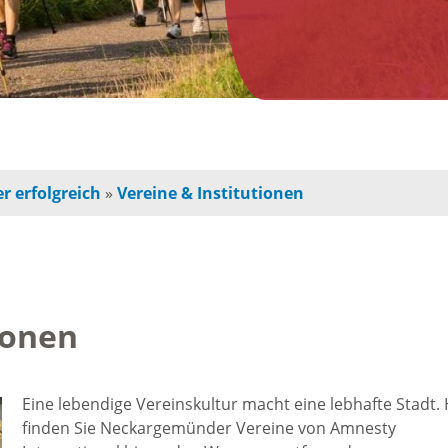
n
Jugendherberge
Freie Ge
indbetreuung
Campingplätze
Einzelha
Freizeitangebot
chulkinder
Innensta
r erfolgreich
»
Vereine & Institutionen
Freibad
chule und
Freiräum
terschule
Radfahren /
Bauen
Wandern
ionen
ochschule
Baustell
Ausflugstipps
rojekte für
Eine lebendige Vereinskultur macht eine lebhafte Stadt. 
Sperrung
finden Sie Neckargemünder Vereine von Amnesty
und Eltern