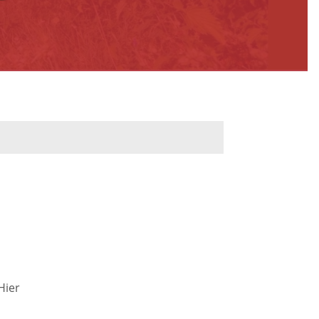
werbeflächen
Freiwilligentage
ndelskonzept
Klimaschutz und -
anpassung
dtberatung
Unser Team fürs
e
Klima
Konzept, Leitbild,
Klimadaten
en und
Hier
en
Projekte