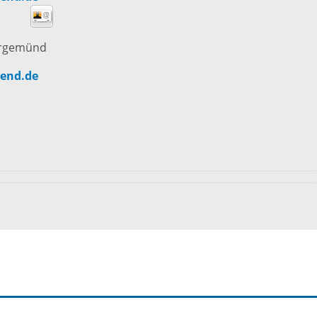
tangebot
Grundste
Führungen
rgemünd
d
Aktuelle
end.de
Stadtspaziergänge
Bodenric
en /
Kunst im
rn
Immobili
öffentlichen Raum
stipps
Vermietu
Sinnenpfad
Verpacht
t und Sport
Tourismus-
Freien 
Kooperationen
t und
melden
ung