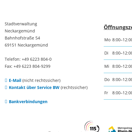
Baustellen und Sperrungen
Somme
Stadtverwaltung
Öffnungsz
Tunnelsperrungen
Ferien
Neckargemünd
Bahnhofstraße 54
Mo
8:00–12:0
69151 Neckargemünd
Hochwasser und Starkregen
Märkte
Di
8:00–12:0
Telefon: +49 6223 804-0
Fax: +49 6223 804-9299
Mi
8:00–12:0
Starkregenrisikomanagement
Woche
Do
8:00–12:0
E-Mail
(nicht rechtssicher)
Hochwassermanagement
Kontakt über Service BW
(rechtssicher)
Französ
Fr
8:00–12:0
Bankverbindungen
Hochwasserschutz
Bohrer
Waldhilsbach
Kathar