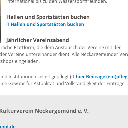
International bis zu den Wassersportfreunden.
Freizeit und Sport
Bebauun
Haltepunkt
Hallen und Sportstätten buchen
Freizeit und
Hallen und Sportstätten buchen
athaus
Flächenn
Begegnung
Jährlicher Vereinsabend
(GVV)
m
rliche Plattform, die dem Austausch der Vereine mit der
Sommer-
der Vereine untereinander dient. Alle Neckargemünder Ver
Lärmakti
kshops eingeladen.
Ferienprogramm
cherei
d Institutionen selbst gepflegt (
hier Beiträge (ein)pfle
Feuerweh
Sehenswürdigkeiten
e Gewähr für Aktualität und Vollständigkeit der Einträge.
nkt für
e
Glasfase
Altstadt
Kulturverein Neckargemünd e. V.
taltungen
Immobili
Bergfeste Dilsberg
end.de