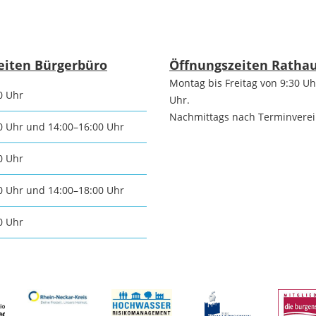
Die romantischen
Freiwilli
Vier
r-
eiten Bürgerbüro
Öffnungszeiten Ratha
programm
Ausschre
Die Burgenstraße
Montag bis Freitag von 9:30 Uh
0 Uhr
Uhr.
Nachmittags nach Terminvere
Ausschre
0 Uhr und 14:00–16:00 Uhr
Naturpark
Neckartal-
0 Uhr
nmarkt
Immobili
Odenwald
0 Uhr und 14:00–18:00 Uhr
ischer Markt
Konzessi
0 Uhr
TG Odenwald
- und
Arbeitgeb
MRN "Wo sonst"
inenmarkt