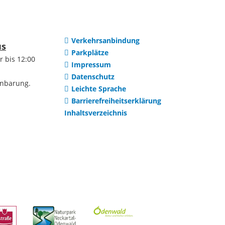
Waldhilsbach
ge Mietumfrage
Partnerstädte
Verkehrsanbindung
us
Parkplätze
ibungen
r bis 12:00
Impressum
Gelebte
Datenschutz
inbarung.
ibungen
Leichte Sprache
Städtepartnerschaft
Barrierefreiheitserklärung
Inhaltsverzeichnis
en
Evian-les-Bains
onen
Jindrichuv Hradec
er Stadt
Missoula, Montana