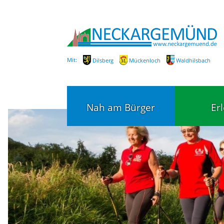
Mit:
Dilsberg
Mückenloch
Waldhilsbach
Nah am Bürger
Er
Bürgerservice
Bildung
Fachbereiche / Mitarbeiter
Kinderg
Kindert
SEPA