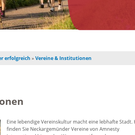
n
Jugendherberge
Freie Ge
indbetreuung
Campingplätze
Einzelha
Freizeitangebot
chulkinder
Innensta
r erfolgreich
»
Vereine & Institutionen
Freibad
chule und
Freiräum
terschule
Radfahren /
Bauen
Wandern
ionen
ochschule
Baustell
Ausflugstipps
rojekte für
Eine lebendige Vereinskultur macht eine lebhafte Stadt. 
Sperrung
finden Sie Neckargemünder Vereine von Amnesty
und Eltern