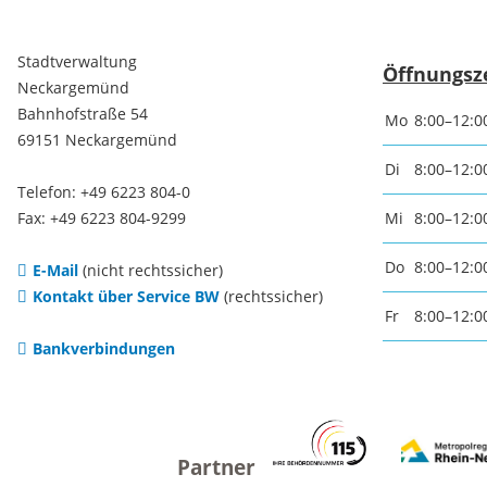
Baustellen und Sperrungen
Somme
Stadtverwaltung
Öffnungsz
Neckargemünd
Tunnelsperrungen
Ferien
Bahnhofstraße 54
Mo
8:00–12:0
69151 Neckargemünd
Di
8:00–12:0
Hochwasser und Starkregen
Märkte
Telefon: +49 6223 804-0
Fax: +49 6223 804-9299
Mi
8:00–12:0
Starkregenrisikomanagement
Woche
Do
8:00–12:0
E-Mail
(nicht rechtssicher)
Kontakt über Service BW
(rechtssicher)
Fr
8:00–12:0
Hochwassermanagement
Französ
Bankverbindungen
Hochwasserschutz
Bohrer
Waldhilsbach
Kathar