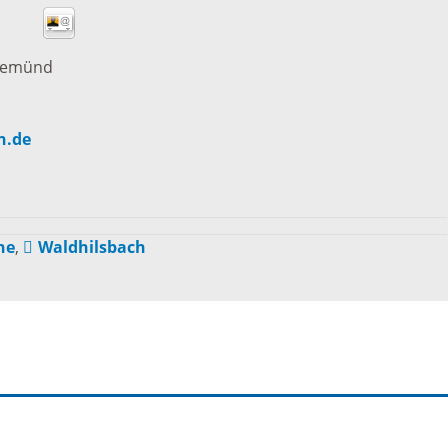
tangebot
Grundste
Führungen
gemünd
d
Aktuelle
Stadtspaziergänge
n.de
Bodenric
en /
Kunst im
rn
Immobili
öffentlichen Raum
ne
,
Waldhilsbach
stipps
Vermietu
Sinnenpfad
Verpacht
t und Sport
Tourismus-
Freien 
Kooperationen
t und
melden
ung