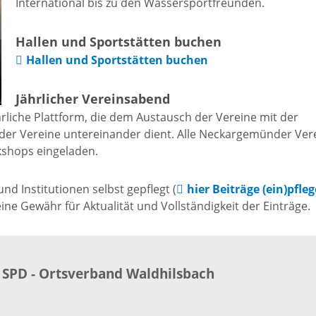
International bis zu den Wassersportfreunden.
Freizeit und Sport
Bebauun
Haltepunkt
Hallen und Sportstätten buchen
Freizeit und
Hallen und Sportstätten buchen
athaus
Flächenn
Begegnung
Jährlicher Vereinsabend
(GVV)
m
rliche Plattform, die dem Austausch der Vereine mit der
Sommer-
der Vereine untereinander dient. Alle Neckargemünder Ver
Lärmakti
kshops eingeladen.
Ferienprogramm
cherei
d Institutionen selbst gepflegt (
hier Beiträge (ein)pfle
Feuerweh
Sehenswürdigkeiten
e Gewähr für Aktualität und Vollständigkeit der Einträge.
nkt für
e
Glasfase
Altstadt
SPD - Ortsverband Waldhilsbach
taltungen
Immobili
Bergfeste Dilsberg