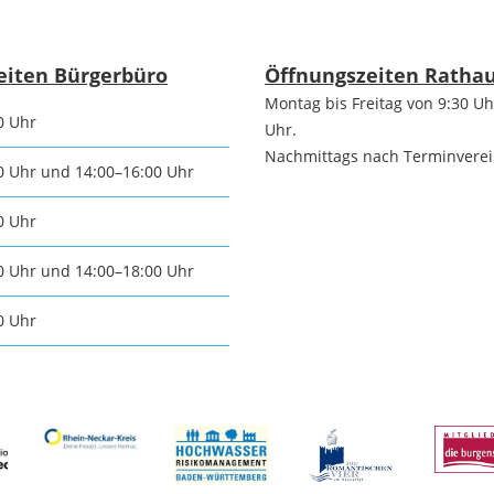
Die romantischen
Freiwilli
Vier
r-
eiten Bürgerbüro
Öffnungszeiten Ratha
Montag bis Freitag von 9:30 Uh
programm
Ausschre
0 Uhr
Die Burgenstraße
Uhr.
Nachmittags nach Terminvere
0 Uhr und 14:00–16:00 Uhr
Ausschre
Naturpark
0 Uhr
Neckartal-
nmarkt
Immobili
0 Uhr und 14:00–18:00 Uhr
Odenwald
0 Uhr
ischer Markt
Konzessi
TG Odenwald
- und
Arbeitgeb
MRN "Wo sonst"
inenmarkt