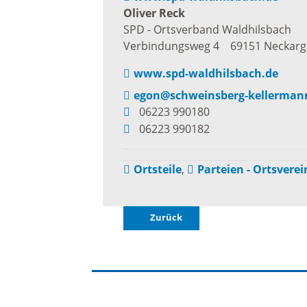
Oliver
Reck
Freizei
SPD - Ortsverband Waldhilsbach
Amtsblatt / Neckarbote
Verbindungsweg 4
69151
Neckar
Freiba
www.spd-waldhilsbach.de
Mobilität
egon@schweinsberg-kellerman
Radfahr
06223 990180
06223 990182
Wande
Zu Fuß und mit dem Rad
Ortsteile
,
Parteien - Ortsverei
Ausflug
(E-)Motorisiert
Zurück
Freizei
Verkehrsanbindung
Freizei
Parken
Begegn