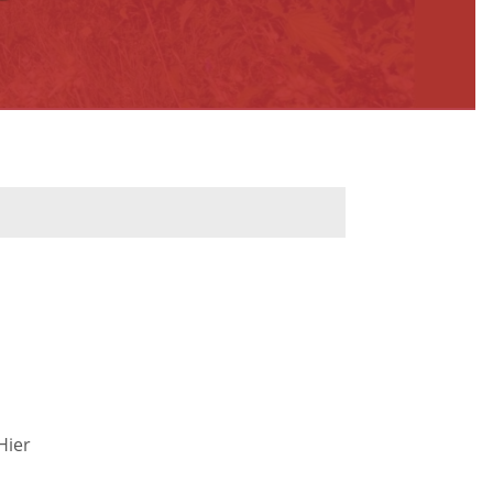
werbeflächen
Freiwilligentage
ndelskonzept
Klimaschutz und -
anpassung
dtberatung
Unser Team fürs
e
Klima
Konzept, Leitbild,
Klimadaten
en und
Hier
en
Projekte