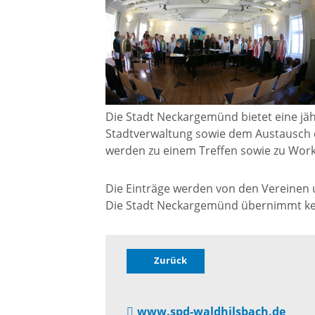
Gremien
Kultur-
Wahlen / Abstimmungen
Altes R
Ortsrecht
Museu
Die Stadt Neckargemünd bietet eine jäh
Stadtverwaltung sowie dem Austausch 
Städtische Finanzen
werden zu einem Treffen sowie zu Wor
Stadtbü
Die Einträge werden von den Vereinen un
Aktuelle Meldungen
Die Stadt Neckargemünd übernimmt kein
Treffpu
Verein
Pressemitteilungen
Zurück
Verans
Öffentliche
www.spd-waldhilsbach.de
Bekanntmachungen