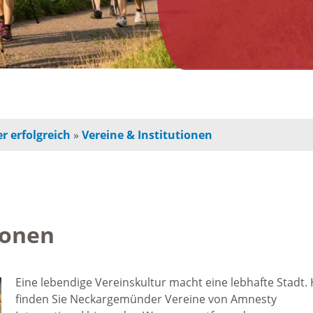
n
Jugendherberge
Freie Ge
indbetreuung
Campingplätze
Einzelha
Freizeitangebot
chulkinder
Innensta
r erfolgreich
»
Vereine & Institutionen
Freibad
chule und
Freiräum
terschule
Radfahren /
Bauen
Wandern
ionen
ochschule
Baustell
Ausflugstipps
rojekte für
Eine lebendige Vereinskultur macht eine lebhafte Stadt. 
Sperrung
finden Sie Neckargemünder Vereine von Amnesty
und Eltern