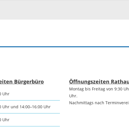
Die romantischen
Freiwilli
Vier
r-
programm
Ausschre
Die Burgenstraße
Ausschre
Naturpark
Neckartal-
nmarkt
Immobili
Odenwald
eiten Bürgerbüro
Öffnungszeiten Ratha
ischer Markt
Montag bis Freitag von 9:30 Uh
Konzessi
0 Uhr
TG Odenwald
Uhr.
Nachmittags nach Terminvere
- und
0 Uhr und 14:00–16:00 Uhr
Arbeitgeb
MRN "Wo sonst"
inenmarkt
0 Uhr