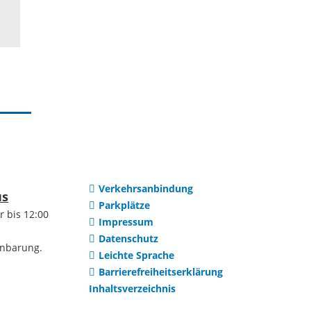
Waldhilsbach
ge Mietumfrage
Partnerstädte
ibungen
Gelebte
ibungen
Städtepartnerschaft
en
Evian-les-Bains
Verkehrsanbindung
us
Parkplätze
r bis 12:00
onen
Impressum
Jindrichuv Hradec
Datenschutz
inbarung.
Leichte Sprache
er Stadt
Missoula, Montana
Barrierefreiheitserklärung
Inhaltsverzeichnis