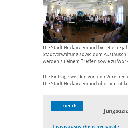
Gremien
Kultur-
Wahlen / Abstimmungen
Altes R
Ortsrecht
Museu
Die Stadt Neckargemünd bietet eine jäh
Stadtverwaltung sowie dem Austausch 
Städtische Finanzen
werden zu einem Treffen sowie zu Wor
Stadtbü
Die Einträge werden von den Vereinen un
Aktuelle Meldungen
Die Stadt Neckargemünd übernimmt kein
Treffpu
Verein
Pressemitteilungen
Zurück
Jungsozi
Verans
Öffentliche
www.jusos-rhein-neckar.de
Bekanntmachungen