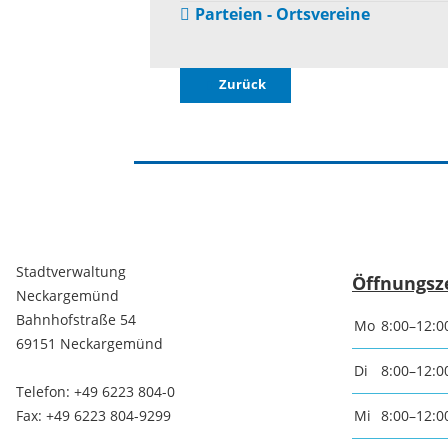
Parteien - Ortsvereine
Baustellen und Sperrungen
Somme
Zurück
Tunnelsperrungen
Ferien
Hochwasser und Starkregen
Märkte
Starkregenrisikomanagement
Woche
Stadtverwaltung
Öffnungsz
Neckargemünd
Hochwassermanagement
Französ
Bahnhofstraße 54
Mo
8:00–12:0
69151 Neckargemünd
Hochwasserschutz
Bohrer
Di
8:00–12:0
Telefon: +49 6223 804-0
Waldhilsbach
Kathar
Fax: +49 6223 804-9299
Mi
8:00–12:0