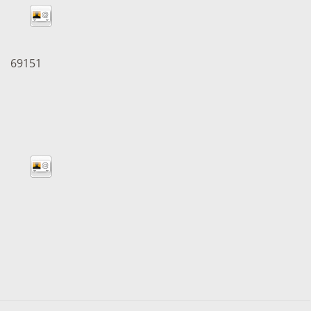
tangebot
Grundste
Führungen
d
69151
Aktuelle
Stadtspaziergänge
Bodenric
en /
Kunst im
rn
Immobili
öffentlichen Raum
stipps
Vermietu
Sinnenpfad
Verpacht
t und Sport
Tourismus-
Freien 
Kooperationen
t und
melden
ung