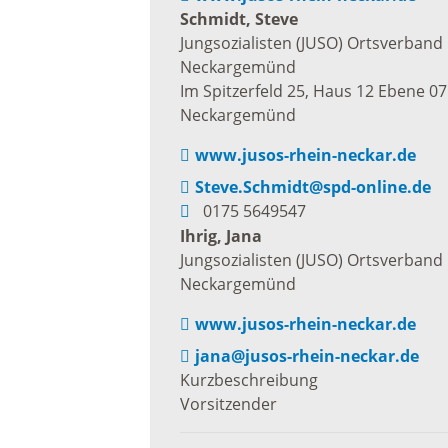
Schmidt, Steve
Freizei
Jungsozialisten (JUSO) Ortsverband
Amtsblatt / Neckarbote
Neckargemünd
Freiba
Im Spitzerfeld 25, Haus 12 Ebene 07
Neckargemünd
Mobilität
www.jusos-rhein-neckar.de
Radfahr
Steve.Schmidt@spd-online.de
Wande
Zu Fuß und mit dem Rad
0175 5649547
Ihrig, Jana
Jungsozialisten (JUSO) Ortsverband
Ausflug
(E-)Motorisiert
Neckargemünd
www.jusos-rhein-neckar.de
Freizei
Verkehrsanbindung
jana@jusos-rhein-neckar.de
Kurzbeschreibung
Freizei
Vorsitzender
Parken
Begegn