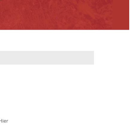
werbeflächen
Freiwilligentage
ndelskonzept
Klimaschutz und -
anpassung
dtberatung
Unser Team fürs
e
Klima
Konzept, Leitbild,
Klimadaten
en und
Hier
en
Projekte