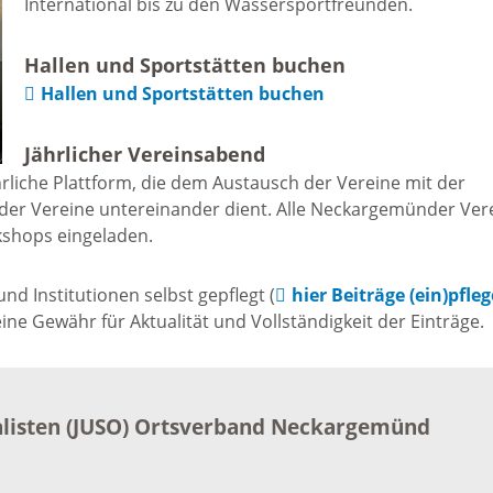
International bis zu den Wassersportfreunden.
Freizeit und Sport
Bebauun
Haltepunkt
Hallen und Sportstätten buchen
Freizeit und
Hallen und Sportstätten buchen
athaus
Flächenn
Begegnung
Jährlicher Vereinsabend
(GVV)
m
rliche Plattform, die dem Austausch der Vereine mit der
Sommer-
der Vereine untereinander dient. Alle Neckargemünder Ver
Lärmakti
kshops eingeladen.
Ferienprogramm
cherei
d Institutionen selbst gepflegt (
hier Beiträge (ein)pfle
Feuerweh
Sehenswürdigkeiten
e Gewähr für Aktualität und Vollständigkeit der Einträge.
nkt für
e
Glasfase
Altstadt
alisten (JUSO) Ortsverband Neckargemünd
taltungen
Immobili
Bergfeste Dilsberg