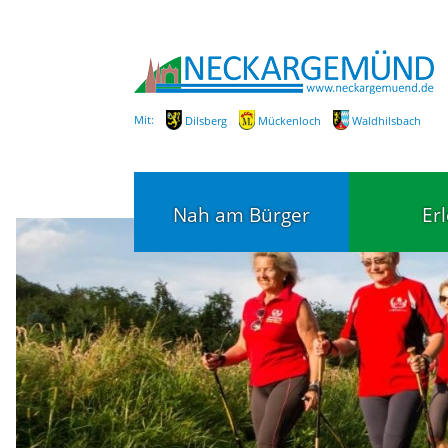
Mit:
Dilsberg
Mückenloch
Waldhilsbach
Nah am Bürger
Er
Bürgerservice
Bildung
Fachbereiche / Mitarbeiter
Kinderg
Kindert
SEPA