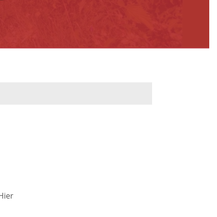
werbeflächen
Freiwilligentage
ndelskonzept
Klimaschutz und -
anpassung
dtberatung
Unser Team fürs
e
Klima
Konzept, Leitbild,
Klimadaten
en und
Hier
en
Projekte