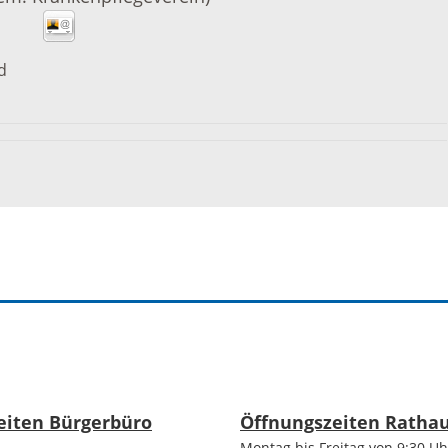
tangebot
Grundste
Führungen
d
d
Aktuelle
Stadtspaziergänge
Bodenric
en /
Kunst im
rn
Immobili
öffentlichen Raum
stipps
Vermietu
Sinnenpfad
Verpacht
t und Sport
Tourismus-
Freien 
Kooperationen
t und
eiten Bürgerbüro
Öffnungszeiten Ratha
melden
ung
Montag bis Freitag von 9:30 Uh