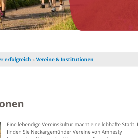
n
Jugendherberge
Freie Ge
indbetreuung
Campingplätze
Einzelha
Freizeitangebot
chulkinder
Innensta
r erfolgreich
»
Vereine & Institutionen
Freibad
chule und
Freiräum
terschule
Radfahren /
Bauen
Wandern
ionen
ochschule
Baustell
Ausflugstipps
rojekte für
Eine lebendige Vereinskultur macht eine lebhafte Stadt. 
Sperrung
finden Sie Neckargemünder Vereine von Amnesty
und Eltern