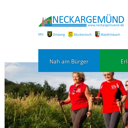
Mit:
Dilsberg
Mückenloch
Waldhilsbach
Nah am Bürger
Er
Bürgerservice
Bildung
Fachbereiche / Mitarbeiter
Kinderg
Kindert
SEPA