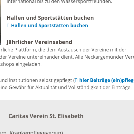
International bis zu den Wassersportfreunden.
Freizeit und Sport
Bebauun
Haltepunkt
Hallen und Sportstätten buchen
Freizeit und
Hallen und Sportstätten buchen
athaus
Flächenn
Begegnung
Jährlicher Vereinsabend
(GVV)
m
rliche Plattform, die dem Austausch der Vereine mit der
Sommer-
der Vereine untereinander dient. Alle Neckargemünder Ver
Lärmakti
kshops eingeladen.
Ferienprogramm
cherei
d Institutionen selbst gepflegt (
hier Beiträge (ein)pfle
Feuerweh
Sehenswürdigkeiten
e Gewähr für Aktualität und Vollständigkeit der Einträge.
nkt für
e
Glasfase
Altstadt
Caritas Verein St. Elisabeth
taltungen
Immobili
Bergfeste Dilsberg
em. Krankenpflegeverein)