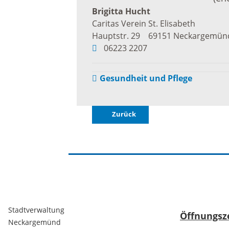
Freizei
Brigitta
Hucht
Caritas Verein St. Elisabeth
Amtsblatt / Neckarbote
Hauptstr. 29
69151
Neckargemün
Freiba
06223 2207
Mobilität
Gesundheit und Pflege
Radfahr
Wande
Zu Fuß und mit dem Rad
Zurück
Ausflug
(E-)Motorisiert
Freizei
Verkehrsanbindung
Freizei
Parken
Stadtverwaltung
Öffnungsz
Neckargemünd
Begegn