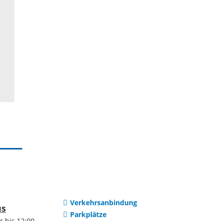
Institutionen
uerreform
Selbsteintrag
Vereine
htwerte
Ortsteile
en
Dilsberg
ng /
ung
Mückenloch
Wohnraum
Kleingemünd
Verkehrsanbindung
us
Parkplätze
r bis 12:00