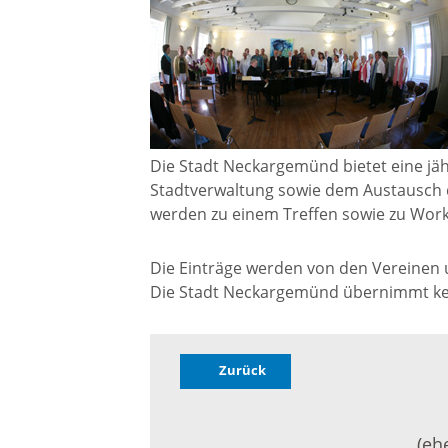
Gremien
Kultur-
Wahlen / Abstimmungen
Altes R
Ortsrecht
Museu
Die Stadt Neckargemünd bietet eine jäh
Stadtverwaltung sowie dem Austausch 
Städtische Finanzen
werden zu einem Treffen sowie zu Wor
Stadtbü
Die Einträge werden von den Vereinen un
Aktuelle Meldungen
Die Stadt Neckargemünd übernimmt kein
Treffpu
Verein
Pressemitteilungen
Zurück
Verans
Öffentliche
(eh
Bekanntmachungen