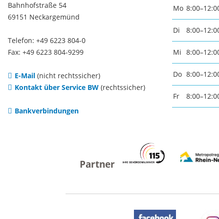
Bahnhofstraße 54
Mo
8:00–12:0
Baustellen und Sperrungen
69151 Neckargemünd
Somme
Di
8:00–12:0
Telefon: +49 6223 804-0
Tunnelsperrungen
Ferien
Fax: +49 6223 804-9299
Mi
8:00–12:0
Do
8:00–12:0
E-Mail
(nicht rechtssicher)
Hochwasser und Starkregen
Märkte
Kontakt über Service BW
(rechtssicher)
Fr
8:00–12:0
Bankverbindungen
Starkregenrisikomanagement
Woche
Hochwassermanagement
Französ
Hochwasserschutz
Bohrer
Waldhilsbach
Kathar