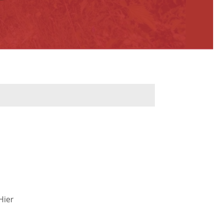
werbeflächen
Freiwilligentage
ndelskonzept
Klimaschutz und -
anpassung
dtberatung
Unser Team fürs
e
Klima
Konzept, Leitbild,
Klimadaten
en und
Hier
en
Projekte