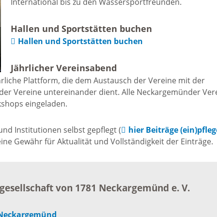
International bis zu den Wassersportfreunden.
Freizeit und Sport
Bebauun
Haltepunkt
Hallen und Sportstätten buchen
Freizeit und
Hallen und Sportstätten buchen
athaus
Flächenn
Begegnung
Jährlicher Vereinsabend
(GVV)
m
rliche Plattform, die dem Austausch der Vereine mit der
Sommer-
der Vereine untereinander dient. Alle Neckargemünder Ver
Lärmakti
kshops eingeladen.
Ferienprogramm
cherei
d Institutionen selbst gepflegt (
hier Beiträge (ein)pfle
Feuerweh
Sehenswürdigkeiten
e Gewähr für Aktualität und Vollständigkeit der Einträge.
nkt für
e
Glasfase
Altstadt
gesellschaft von 1781 Neckargemünd e. V.
taltungen
Immobili
Bergfeste Dilsberg
1 Neckargemünd