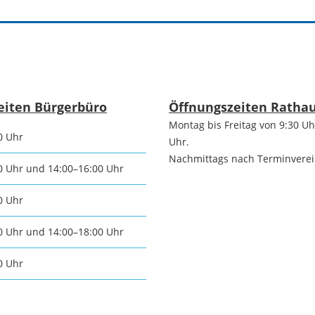
Praktiku
Stadtgeschichte
chtsmarkt
Neckargemünds
n und
Ortswappen
e
eiten Bürgerbüro
Öffnungszeiten Ratha
Neckargemünd
schaften
Montag bis Freitag von 9:30 Uh
0 Uhr
Uhr.
Nachmittags nach Terminvere
Historie in Zahlen
ische
0 Uhr und 14:00–16:00 Uhr
ngemeinden
0 Uhr
Stadtarchiv
0 Uhr und 14:00–18:00 Uhr
sche
0 Uhr
ngemeinden