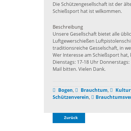
Die Schützengesellschaft ist der ä
Baustellen und Sperrungen
Schießsport hat ist wilkommen.
Somme
Beschreibung
Tunnelsperrungen
Ferien
Unsere Gesellschaft bietet alle ü
Luftgewerschießen Luftpistolenschie
Hochwasser und Starkregen
Märkte
traditionsreiche Gesselschaft, in 
Wer Interesse am Schießsport hat,
Dienstags: 17-18 Uhr Donnerstags
Starkregenrisikomanagement
Woche
Mail bitten. Vielen Dank.
Hochwassermanagement
Französ
Bogen
,
Brauchtum
,
Kultur
Schützenverein
,
Brauchtumsve
Hochwasserschutz
Bohrer
Waldhilsbach
Zurück
Kathar