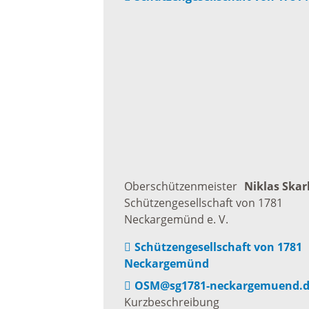
Freizei
Amtsblatt / Neckarbote
Freiba
Mobilität
Radfahr
Wande
Zu Fuß und mit dem Rad
Ausflug
(E-)Motorisiert
Oberschützenmeister
Niklas
Skar
Schützengesellschaft von 1781
Neckargemünd e. V.
Freizei
Verkehrsanbindung
Schützengesellschaft von 1781
Neckargemünd
Freizei
Parken
OSM@sg1781-neckargemuend.
Begegn
Kurzbeschreibung