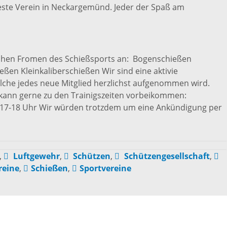
Die romantischen
lteste Verein in Neckargemünd. Jeder der Spaß am
Freiwilli
Vier
r-
programm
Ausschre
blichen Fromen des Schießsports an: Bogenschießen
Die Burgenstraße
ßen Kleinkaliberschießen Wir sind eine aktivie
welche jedes neue Mitglied herzlichst aufgenommen wird.
Ausschre
Naturpark
 kann gerne zu den Trainigszeiten vorbeikommen:
: 17-18 Uhr Wir würden trotzdem um eine Ankündigung per
Neckartal-
nmarkt
Immobili
Odenwald
ischer Markt
,
Luftgewehr
,
Schützen
,
Schützengesellschaft
,
Konzessi
TG Odenwald
reine
,
Schießen
,
Sportvereine
- und
Arbeitgeb
MRN "Wo sonst"
inenmarkt