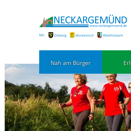
Mit:
Dilsberg
Mückenloch
Waldhilsbach
Nah am Bürger
Er
Bürgerservice
Bildung
Fachbereiche / Mitarbeiter
Kinderg
Kindert
SEPA