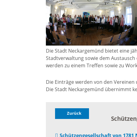
Gremien
Kultur-
Wahlen / Abstimmungen
Altes R
Ortsrecht
Museu
Die Stadt Neckargemünd bietet eine jäh
Stadtverwaltung sowie dem Austausch 
Städtische Finanzen
werden zu einem Treffen sowie zu Wor
Stadtbü
Die Einträge werden von den Vereinen un
Aktuelle Meldungen
Die Stadt Neckargemünd übernimmt kein
Treffpu
Verein
Pressemitteilungen
Zurück
Schützen
Verans
Öffentliche
Schützengesellschaft von 178
Bekanntmachungen