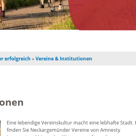
n
Jugendherberge
Freie Ge
indbetreuung
Campingplätze
Einzelha
Freizeitangebot
chulkinder
Innensta
r erfolgreich
»
Vereine & Institutionen
Freibad
chule und
Freiräum
terschule
Radfahren /
Bauen
Wandern
ionen
ochschule
Baustell
Ausflugstipps
rojekte für
Eine lebendige Vereinskultur macht eine lebhafte Stadt. 
Sperrung
finden Sie Neckargemünder Vereine von Amnesty
und Eltern