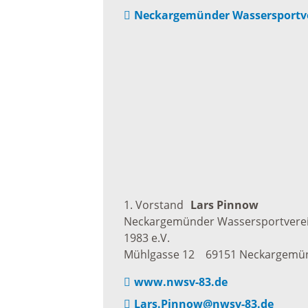
Freizei
Neckargemünder Wassersportver
Amtsblatt / Neckarbote
Freiba
Mobilität
Radfahr
Wande
Zu Fuß und mit dem Rad
Ausflug
(E-)Motorisiert
1. Vorstand
Lars
Pinnow
Neckargemünder Wassersportvere
Freizei
Verkehrsanbindung
1983 e.V.
Mühlgasse 12
69151
Neckargemü
Freizei
Parken
www.nwsv-83.de
Begegn
Lars.Pinnow@nwsv-83.de