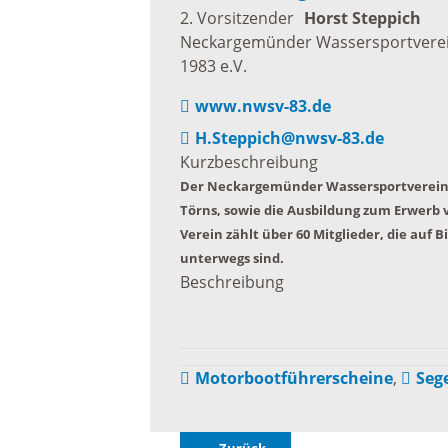
2. Vorsitzender
Horst
Steppich
Baustellen und Sperrungen
Neckargemünder Wassersportvere
Somme
1983 e.V.
Tunnelsperrungen
Ferien
www.nwsv-83.de
H.Steppich@nwsv-83.de
Hochwasser und Starkregen
Kurzbeschreibung
Märkte
Der Neckargemünder Wassersportverein 
Törns, sowie die Ausbildung zum Erwerb
Starkregenrisikomanagement
Woche
Verein zählt über 60 Mitglieder, die au
unterwegs sind.
Beschreibung
Hochwassermanagement
Französ
Hochwasserschutz
Bohrer
Motorbootführerscheine
,
Seg
Waldhilsbach
Kathar