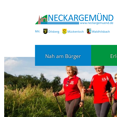
Mit:
Dilsberg
Mückenloch
Waldhilsbach
Nah am Bürger
Er
Bürgerservice
Bildung
Fachbereiche / Mitarbeiter
Kinderg
Kindert
SEPA