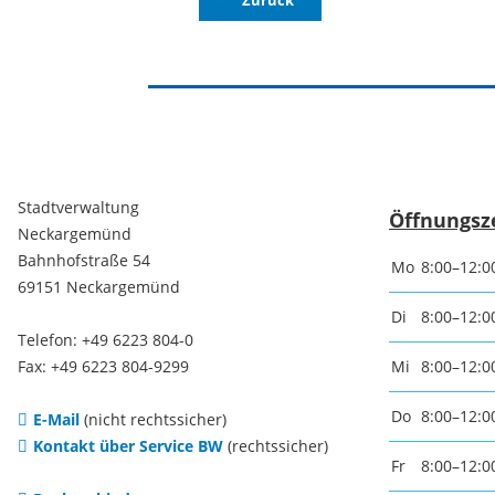
Zurück
Notfallvorsorge
Weihna
Ukraine-Flüchtlinge
Kirche
religiös
Gemein
Stadtverwaltung
Öffnungsz
Neckargemünd
Bahnhofstraße 54
Evangel
Mo
8:00–12:0
69151 Neckargemünd
Kirche
Di
8:00–12:0
Telefon: +49 6223 804-0
Fax: +49 6223 804-9299
Mi
8:00–12:0
Katholi
Do
8:00–12:0
E-Mail
(nicht rechtssicher)
Kirche
Kontakt über Service BW
(rechtssicher)
Fr
8:00–12:0