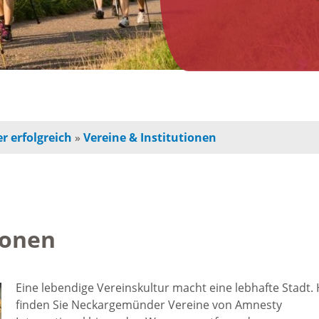
n
Jugendherberge
Freie Ge
indbetreuung
Campingplätze
Einzelha
Freizeitangebot
chulkinder
Innensta
r erfolgreich
»
Vereine & Institutionen
Freibad
chule und
Freiräum
terschule
Radfahren /
Bauen
Wandern
ionen
ochschule
Baustell
Ausflugstipps
rojekte für
Eine lebendige Vereinskultur macht eine lebhafte Stadt. 
Sperrung
finden Sie Neckargemünder Vereine von Amnesty
und Eltern