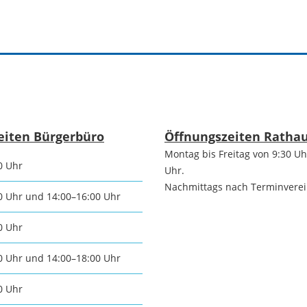
Praktiku
Stadtgeschichte
chtsmarkt
Neckargemünds
n und
Ortswappen
e
Neckargemünd
schaften
eiten Bürgerbüro
Öffnungszeiten Ratha
Montag bis Freitag von 9:30 Uh
Historie in Zahlen
ische
0 Uhr
Uhr.
Nachmittags nach Terminvere
ngemeinden
0 Uhr und 14:00–16:00 Uhr
Stadtarchiv
0 Uhr
sche
0 Uhr und 14:00–18:00 Uhr
ngemeinden
0 Uhr