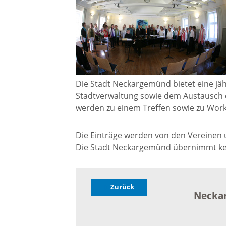
Gremien
Kultur-
Wahlen / Abstimmungen
Altes R
Ortsrecht
Museu
Die Stadt Neckargemünd bietet eine jäh
Stadtverwaltung sowie dem Austausch 
Städtische Finanzen
werden zu einem Treffen sowie zu Wor
Stadtbü
Die Einträge werden von den Vereinen un
Aktuelle Meldungen
Die Stadt Neckargemünd übernimmt kein
Treffpu
Verein
Pressemitteilungen
Zurück
Neckar
Verans
Öffentliche
Bekanntmachungen