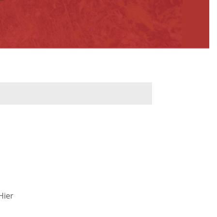
werbeflächen
Freiwilligentage
ndelskonzept
Klimaschutz und -
anpassung
dtberatung
Unser Team fürs
e
Klima
Konzept, Leitbild,
Klimadaten
en und
Hier
en
Projekte