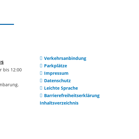
m & Ausbildung
Romeno
Waltsch
GVV und weitere
Netzwerke
Verkehrsanbindung
us
Parkplätze
r bis 12:00
Impressum
AZV Heidelberg
Datenschutz
inbarung.
Leichte Sprache
Barrierefreiheitserklärung
AZV Im Hollmuth
Inhaltsverzeichnis
ZV
Hochwasserschutz