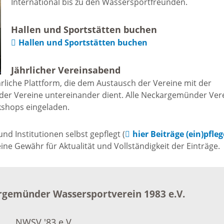
International bis zu den Wassersportfreunden.
Freizeit und Sport
Bebauun
Haltepunkt
Hallen und Sportstätten buchen
Freizeit und
Hallen und Sportstätten buchen
athaus
Flächenn
Begegnung
Jährlicher Vereinsabend
(GVV)
m
rliche Plattform, die dem Austausch der Vereine mit der
Sommer-
der Vereine untereinander dient. Alle Neckargemünder Ver
Lärmakti
kshops eingeladen.
Ferienprogramm
cherei
d Institutionen selbst gepflegt (
hier Beiträge (ein)pfle
Feuerweh
Sehenswürdigkeiten
e Gewähr für Aktualität und Vollständigkeit der Einträge.
nkt für
e
Glasfase
Altstadt
gemünder Wassersportverein 1983 e.V.
taltungen
Immobili
Bergfeste Dilsberg
NWSV '83 e.V.