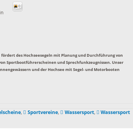
Die romantischen
Freiwilli
in
Vier
r-
programm
Ausschre
Die Burgenstraße
Ausschre
Naturpark
fördert des Hochseesegeln mit Planung und Durchführung von
 von Sportbootführerscheinen und Sprechfunkzeugnissen. Unser
Neckartal-
nmarkt
f Binnengewässern und der Hochsee mit Segel- und Motorbooten
Immobili
Odenwald
ischer Markt
Konzessi
TG Odenwald
- und
elscheine
,
Sportvereine
,
Wassersport
,
Wassersport
Arbeitgeb
MRN "Wo sonst"
inenmarkt