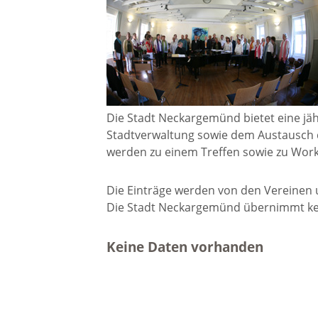
Gremien
Kultur-
Wahlen / Abstimmungen
Altes R
Ortsrecht
Museu
Die Stadt Neckargemünd bietet eine jäh
Stadtverwaltung sowie dem Austausch 
Städtische Finanzen
werden zu einem Treffen sowie zu Wor
Stadtbü
Die Einträge werden von den Vereinen un
Aktuelle Meldungen
Die Stadt Neckargemünd übernimmt kein
Treffpu
Verein
Pressemitteilungen
Keine Daten vorhanden
Verans
Öffentliche
Bekanntmachungen