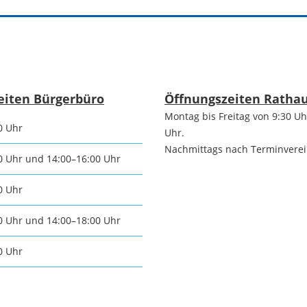
tangebot
Grundste
Führungen
d
Aktuelle
Stadtspaziergänge
Bodenric
eiten Bürgerbüro
Öffnungszeiten Ratha
en /
Montag bis Freitag von 9:30 Uh
Kunst im
0 Uhr
rn
Uhr.
Immobili
öffentlichen Raum
Nachmittags nach Terminvere
0 Uhr und 14:00–16:00 Uhr
stipps
Vermietu
0 Uhr
Sinnenpfad
Verpacht
0 Uhr und 14:00–18:00 Uhr
t und Sport
Tourismus-
0 Uhr
Freien 
Kooperationen
t und
melden
ung