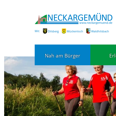
Mit:
Dilsberg
Mückenloch
Waldhilsbach
Nah am Bürger
Er
Bürgerservice
Bildung
Fachbereiche / Mitarbeiter
Kinderg
Kindert
SEPA