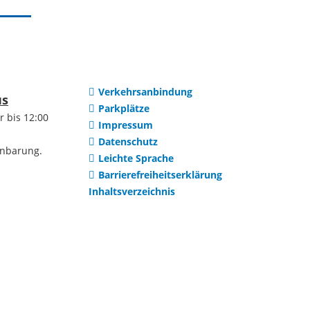
Institutionen
uerreform
Selbsteintrag
Vereine
Verkehrsanbindung
htwerte
us
Parkplätze
r bis 12:00
Impressum
Ortsteile
Datenschutz
en
inbarung.
Leichte Sprache
Barrierefreiheitserklärung
Dilsberg
ng /
Inhaltsverzeichnis
ung
Mückenloch
Wohnraum
Kleingemünd