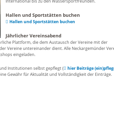
International bis zu den Wassersportfreunden.
Freizeit und Sport
Bebauun
Haltepunkt
Hallen und Sportstätten buchen
Freizeit und
Hallen und Sportstätten buchen
athaus
Flächenn
Begegnung
Jährlicher Vereinsabend
(GVV)
m
rliche Plattform, die dem Austausch der Vereine mit der
Sommer-
der Vereine untereinander dient. Alle Neckargemünder Ver
Lärmakti
kshops eingeladen.
Ferienprogramm
cherei
d Institutionen selbst gepflegt (
hier Beiträge (ein)pfle
Feuerweh
Sehenswürdigkeiten
e Gewähr für Aktualität und Vollständigkeit der Einträge.
nkt für
e
Glasfase
Altstadt
taltungen
Immobili
Bergfeste Dilsberg