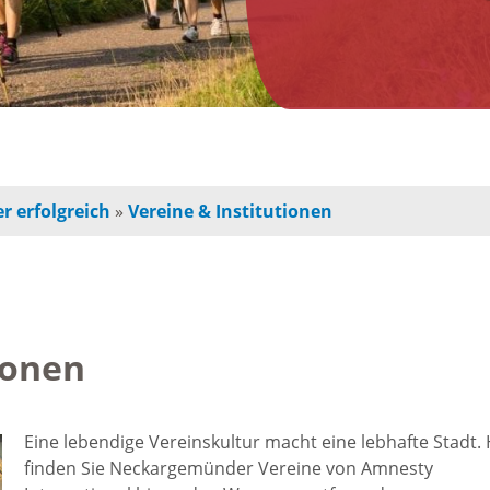
n
Jugendherberge
Freie Ge
indbetreuung
Campingplätze
Einzelha
Freizeitangebot
chulkinder
Innensta
r erfolgreich
»
Vereine & Institutionen
Freibad
chule und
Freiräum
terschule
Radfahren /
Bauen
Wandern
ionen
ochschule
Baustell
Ausflugstipps
rojekte für
Eine lebendige Vereinskultur macht eine lebhafte Stadt. 
Sperrung
finden Sie Neckargemünder Vereine von Amnesty
und Eltern