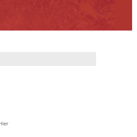
werbeflächen
Freiwilligentage
ndelskonzept
Klimaschutz und -
anpassung
dtberatung
Unser Team fürs
e
Klima
Konzept, Leitbild,
Klimadaten
en und
Hier
en
Projekte