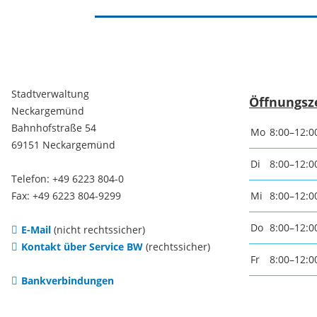
Freizei
Amtsblatt / Neckarbote
Freiba
Mobilität
Stadtverwaltung
Öffnungsz
Radfahr
Neckargemünd
Bahnhofstraße 54
Mo
8:00–12:0
Wande
Zu Fuß und mit dem Rad
69151 Neckargemünd
Di
8:00–12:0
Telefon: +49 6223 804-0
Ausflug
(E-)Motorisiert
Fax: +49 6223 804-9299
Mi
8:00–12:0
Do
8:00–12:0
E-Mail
(nicht rechtssicher)
Freizei
Verkehrsanbindung
Kontakt über Service BW
(rechtssicher)
Fr
8:00–12:0
Bankverbindungen
Freizei
Parken
Begegn