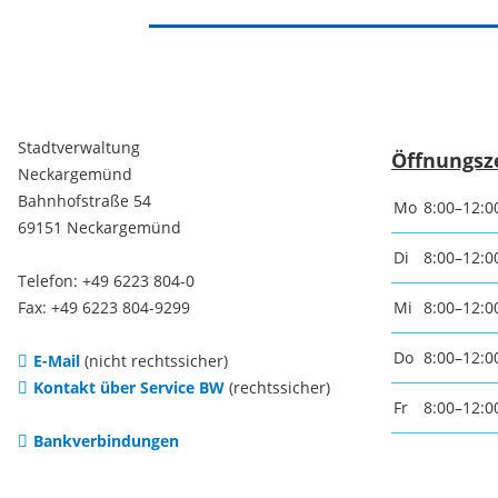
Freizei
Amtsblatt / Neckarbote
Freiba
Mobilität
Stadtverwaltung
Öffnungsz
Radfahr
Neckargemünd
Bahnhofstraße 54
Mo
8:00–12:0
Wande
Zu Fuß und mit dem Rad
69151 Neckargemünd
Di
8:00–12:0
Telefon: +49 6223 804-0
Ausflug
(E-)Motorisiert
Fax: +49 6223 804-9299
Mi
8:00–12:0
Do
8:00–12:0
E-Mail
(nicht rechtssicher)
Freizei
Verkehrsanbindung
Kontakt über Service BW
(rechtssicher)
Fr
8:00–12:0
Bankverbindungen
Freizei
Parken
Begegn