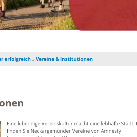
n
Jugendherberge
Freie Ge
indbetreuung
Campingplätze
Einzelha
Freizeitangebot
chulkinder
Innensta
r erfolgreich
»
Vereine & Institutionen
Freibad
chule und
Freiräum
terschule
Radfahren /
Bauen
Wandern
ionen
ochschule
Baustell
Ausflugstipps
rojekte für
Eine lebendige Vereinskultur macht eine lebhafte Stadt. 
Sperrung
finden Sie Neckargemünder Vereine von Amnesty
und Eltern