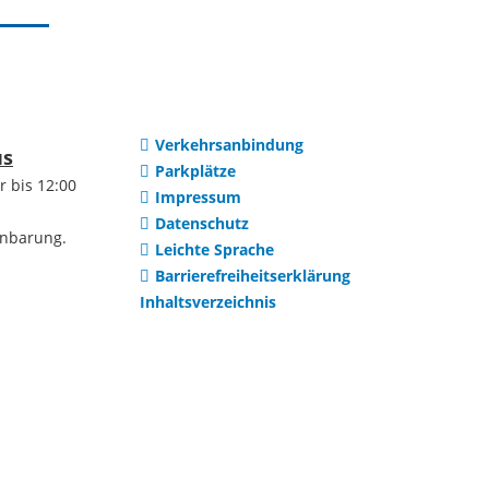
Institutionen
uerreform
Selbsteintrag
Vereine
Verkehrsanbindung
htwerte
us
Parkplätze
r bis 12:00
Impressum
Ortsteile
Datenschutz
en
inbarung.
Leichte Sprache
Barrierefreiheitserklärung
Dilsberg
ng /
Inhaltsverzeichnis
ung
Mückenloch
Wohnraum
Kleingemünd