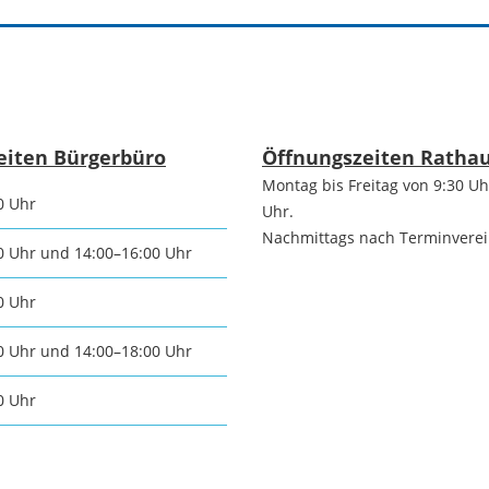
tangebot
Grundste
Führungen
d
Aktuelle
Stadtspaziergänge
Bodenric
eiten Bürgerbüro
Öffnungszeiten Ratha
en /
Montag bis Freitag von 9:30 Uh
Kunst im
0 Uhr
rn
Uhr.
Immobili
öffentlichen Raum
Nachmittags nach Terminvere
0 Uhr und 14:00–16:00 Uhr
stipps
Vermietu
0 Uhr
Sinnenpfad
Verpacht
0 Uhr und 14:00–18:00 Uhr
t und Sport
Tourismus-
0 Uhr
Freien 
Kooperationen
t und
melden
ung