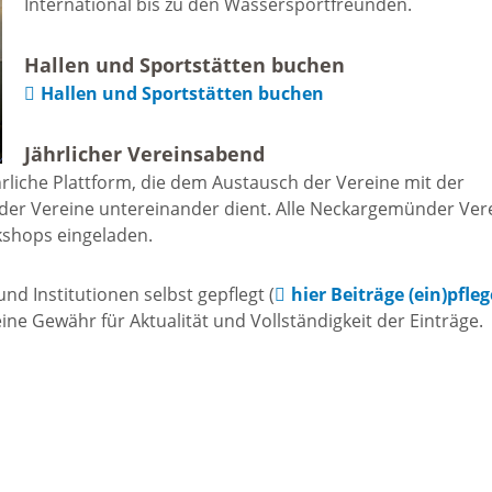
International bis zu den Wassersportfreunden.
Freizeit und Sport
Bebauun
Haltepunkt
Hallen und Sportstätten buchen
Freizeit und
Hallen und Sportstätten buchen
athaus
Flächenn
Begegnung
Jährlicher Vereinsabend
(GVV)
m
rliche Plattform, die dem Austausch der Vereine mit der
Sommer-
der Vereine untereinander dient. Alle Neckargemünder Ver
Lärmakti
kshops eingeladen.
Ferienprogramm
cherei
d Institutionen selbst gepflegt (
hier Beiträge (ein)pfle
Feuerweh
Sehenswürdigkeiten
e Gewähr für Aktualität und Vollständigkeit der Einträge.
nkt für
e
Glasfase
Altstadt
taltungen
Immobili
Bergfeste Dilsberg