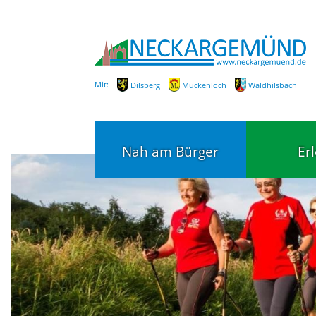
Mit:
Dilsberg
Mückenloch
Waldhilsbach
Nah am Bürger
Er
Bürgerservice
Bildung
Fachbereiche / Mitarbeiter
Kinderg
Kindert
SEPA