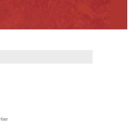
werbeflächen
Freiwilligentage
ndelskonzept
Klimaschutz und -
anpassung
dtberatung
Unser Team fürs
e
Klima
Konzept, Leitbild,
Klimadaten
en und
Hier
en
Projekte