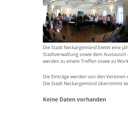
Gremien
Kultur-
Wahlen / Abstimmungen
Altes R
Ortsrecht
Museu
Die Stadt Neckargemünd bietet eine jäh
Stadtverwaltung sowie dem Austausch 
Städtische Finanzen
werden zu einem Treffen sowie zu Wor
Stadtbü
Die Einträge werden von den Vereinen un
Aktuelle Meldungen
Die Stadt Neckargemünd übernimmt kein
Treffpu
Verein
Pressemitteilungen
Keine Daten vorhanden
Verans
Öffentliche
Bekanntmachungen