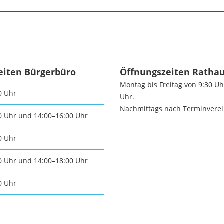
tangebot
Grundste
Führungen
d
Aktuelle
Stadtspaziergänge
Bodenric
eiten Bürgerbüro
Öffnungszeiten Ratha
en /
Montag bis Freitag von 9:30 Uh
Kunst im
0 Uhr
rn
Uhr.
Immobili
öffentlichen Raum
Nachmittags nach Terminvere
0 Uhr und 14:00–16:00 Uhr
stipps
Vermietu
0 Uhr
Sinnenpfad
Verpacht
0 Uhr und 14:00–18:00 Uhr
t und Sport
Tourismus-
0 Uhr
Freien 
Kooperationen
t und
melden
ung