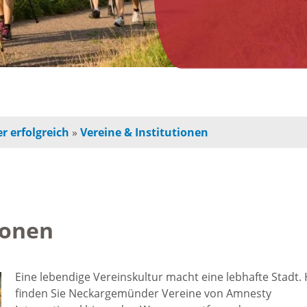
n
Jugendherberge
Freie Ge
indbetreuung
Campingplätze
Einzelha
Freizeitangebot
chulkinder
Innensta
r erfolgreich
»
Vereine & Institutionen
Freibad
chule und
Freiräum
terschule
Radfahren /
Bauen
Wandern
ionen
ochschule
Baustell
Ausflugstipps
rojekte für
Eine lebendige Vereinskultur macht eine lebhafte Stadt. 
Sperrung
finden Sie Neckargemünder Vereine von Amnesty
und Eltern