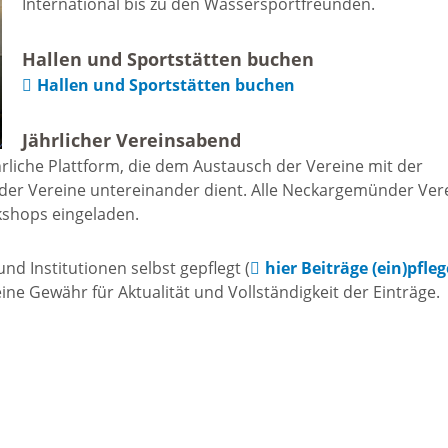
International bis zu den Wassersportfreunden.
Freizeit und Sport
Bebauun
Haltepunkt
Hallen und Sportstätten buchen
Freizeit und
Hallen und Sportstätten buchen
athaus
Flächenn
Begegnung
Jährlicher Vereinsabend
(GVV)
m
rliche Plattform, die dem Austausch der Vereine mit der
Sommer-
der Vereine untereinander dient. Alle Neckargemünder Ver
Lärmakti
kshops eingeladen.
Ferienprogramm
cherei
d Institutionen selbst gepflegt (
hier Beiträge (ein)pfle
Feuerweh
Sehenswürdigkeiten
e Gewähr für Aktualität und Vollständigkeit der Einträge.
nkt für
e
Glasfase
Altstadt
taltungen
Immobili
Bergfeste Dilsberg