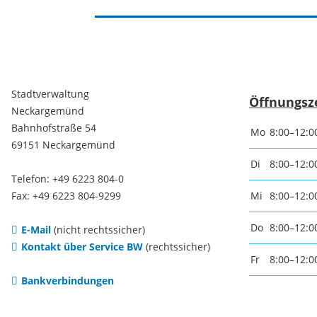
Freizei
Amtsblatt / Neckarbote
Freiba
Mobilität
Stadtverwaltung
Öffnungsz
Radfahr
Neckargemünd
Bahnhofstraße 54
Mo
8:00–12:0
Wande
Zu Fuß und mit dem Rad
69151 Neckargemünd
Di
8:00–12:0
Telefon: +49 6223 804-0
Ausflug
(E-)Motorisiert
Fax: +49 6223 804-9299
Mi
8:00–12:0
Do
8:00–12:0
E-Mail
(nicht rechtssicher)
Freizei
Verkehrsanbindung
Kontakt über Service BW
(rechtssicher)
Fr
8:00–12:0
Bankverbindungen
Freizei
Parken
Begegn