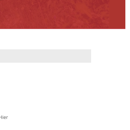
werbeflächen
Freiwilligentage
ndelskonzept
Klimaschutz und -
anpassung
dtberatung
Unser Team fürs
e
Klima
Konzept, Leitbild,
Klimadaten
en und
Hier
en
Projekte