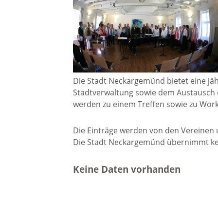
Gremien
Kultur-
Wahlen / Abstimmungen
Altes R
Ortsrecht
Museu
Die Stadt Neckargemünd bietet eine jäh
Stadtverwaltung sowie dem Austausch 
Städtische Finanzen
werden zu einem Treffen sowie zu Wor
Stadtbü
Die Einträge werden von den Vereinen un
Aktuelle Meldungen
Die Stadt Neckargemünd übernimmt kein
Treffpu
Verein
Pressemitteilungen
Keine Daten vorhanden
Verans
Öffentliche
Bekanntmachungen