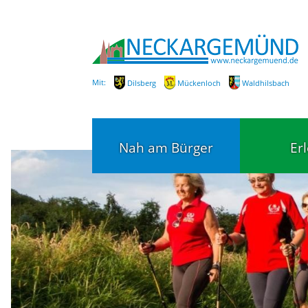
Mit:
Dilsberg
Mückenloch
Waldhilsbach
Nah am Bürger
Er
Bürgerservice
Bildung
Fachbereiche / Mitarbeiter
Kinderg
Kindert
SEPA