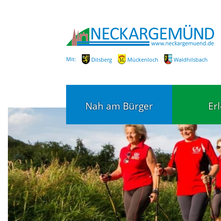
Mit:
Dilsberg
Mückenloch
Waldhilsbach
Nah am Bürger
Er
Bürgerservice
Bildung
Fachbereiche / Mitarbeiter
Kinderg
Kindert
SEPA