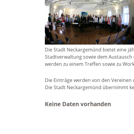
Gremien
Kultur-
Wahlen / Abstimmungen
Altes R
Ortsrecht
Museu
Die Stadt Neckargemünd bietet eine jäh
Stadtverwaltung sowie dem Austausch 
Städtische Finanzen
werden zu einem Treffen sowie zu Wor
Stadtbü
Die Einträge werden von den Vereinen un
Aktuelle Meldungen
Die Stadt Neckargemünd übernimmt kein
Treffpu
Verein
Pressemitteilungen
Keine Daten vorhanden
Verans
Öffentliche
Bekanntmachungen