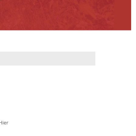
werbeflächen
Freiwilligentage
ndelskonzept
Klimaschutz und -
anpassung
dtberatung
Unser Team fürs
e
Klima
Konzept, Leitbild,
Klimadaten
en und
Hier
en
Projekte