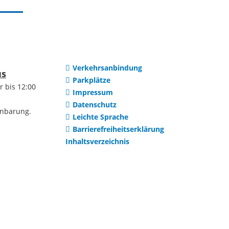
Institutionen
uerreform
Selbsteintrag
Vereine
Verkehrsanbindung
htwerte
us
Parkplätze
r bis 12:00
Impressum
Ortsteile
Datenschutz
en
inbarung.
Leichte Sprache
Barrierefreiheitserklärung
Dilsberg
ng /
Inhaltsverzeichnis
ung
Mückenloch
Wohnraum
Kleingemünd