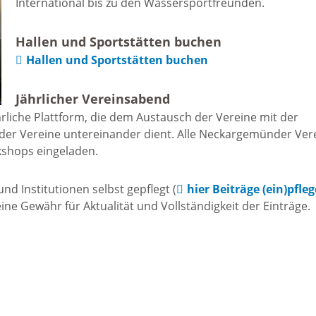
International bis zu den Wassersportfreunden.
Freizeit und Sport
Bebauun
Haltepunkt
Hallen und Sportstätten buchen
Freizeit und
Hallen und Sportstätten buchen
athaus
Flächenn
Begegnung
Jährlicher Vereinsabend
(GVV)
m
rliche Plattform, die dem Austausch der Vereine mit der
Sommer-
der Vereine untereinander dient. Alle Neckargemünder Ver
Lärmakti
kshops eingeladen.
Ferienprogramm
cherei
d Institutionen selbst gepflegt (
hier Beiträge (ein)pfle
Feuerweh
Sehenswürdigkeiten
e Gewähr für Aktualität und Vollständigkeit der Einträge.
nkt für
e
Glasfase
Altstadt
taltungen
Immobili
Bergfeste Dilsberg