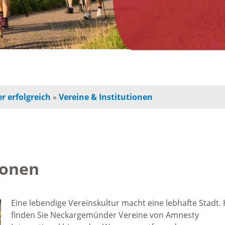
n
Jugendherberge
Freie Ge
indbetreuung
Campingplätze
Einzelha
Freizeitangebot
chulkinder
Innensta
r erfolgreich
»
Vereine & Institutionen
Freibad
chule und
Freiräum
terschule
Radfahren /
Bauen
Wandern
ionen
ochschule
Baustell
Ausflugstipps
rojekte für
Eine lebendige Vereinskultur macht eine lebhafte Stadt. 
Sperrung
finden Sie Neckargemünder Vereine von Amnesty
und Eltern