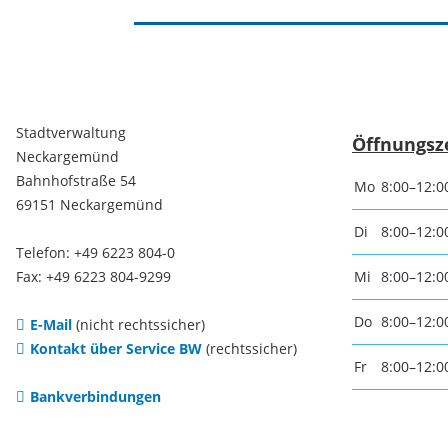
Freizei
Amtsblatt / Neckarbote
Freiba
Mobilität
Stadtverwaltung
Öffnungsz
Radfahr
Neckargemünd
Bahnhofstraße 54
Mo
8:00–12:0
Wande
Zu Fuß und mit dem Rad
69151 Neckargemünd
Di
8:00–12:0
Telefon: +49 6223 804-0
Ausflug
(E-)Motorisiert
Fax: +49 6223 804-9299
Mi
8:00–12:0
Do
8:00–12:0
E-Mail
(nicht rechtssicher)
Freizei
Verkehrsanbindung
Kontakt über Service BW
(rechtssicher)
Fr
8:00–12:0
Bankverbindungen
Freizei
Parken
Begegn