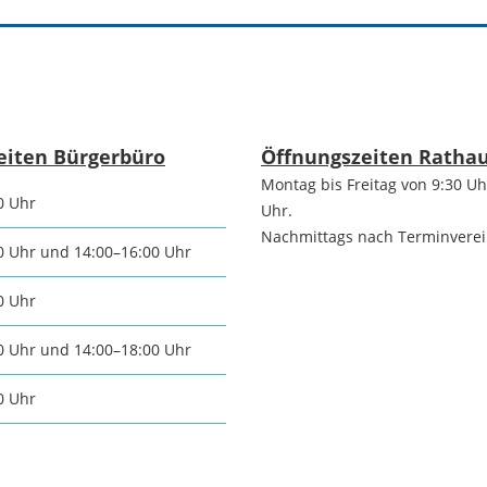
tangebot
Grundste
Führungen
d
Aktuelle
Stadtspaziergänge
Bodenric
eiten Bürgerbüro
Öffnungszeiten Ratha
en /
Montag bis Freitag von 9:30 Uh
Kunst im
0 Uhr
rn
Uhr.
Immobili
öffentlichen Raum
Nachmittags nach Terminvere
0 Uhr und 14:00–16:00 Uhr
stipps
Vermietu
0 Uhr
Sinnenpfad
Verpacht
0 Uhr und 14:00–18:00 Uhr
t und Sport
Tourismus-
0 Uhr
Freien 
Kooperationen
t und
melden
ung