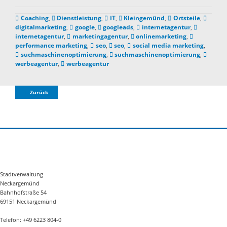
Coaching
,
Dienstleistung
,
IT
,
Kleingemünd
,
Ortsteile
,
digitalmarketing
,
google
,
googleads
,
internetagentur
,
internetagentur
,
marketingagentur
,
onlinemarketing
,
performance marketing
,
seo
,
seo
,
social media marketing
,
suchmaschinenoptimierung
,
suchmaschinenoptimierung
,
werbeagentur
,
werbeagentur
Zurück
Stadtverwaltung
Neckargemünd
Bahnhofstraße 54
69151 Neckargemünd
Telefon: +49 6223 804-0