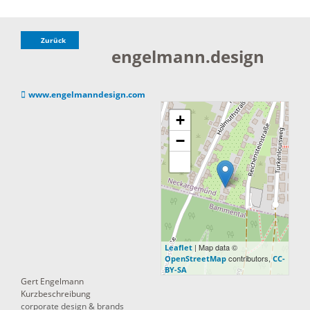
Zurück
engelmann.design
www.engelmanndesign.com
+
−
| Map data ©
Leaflet
contributors,
OpenStreetMap
CC-
BY-SA
Gert
Engelmann
Kurzbeschreibung
corporate design & brands