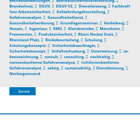
Betriebsanweisungen
,
Betriebssicherheitsverordnung
,
Brandschutz
,
DGUV
,
DGUV V2
,
Dienstleistung
,
Fachkraft
fuer Arbeitssicherheit
,
Gefaehrdungsbeurteilung
,
Gefahrenanalyse
,
Gesundheitsdienst
,
Gesundheitsfoerderung
,
Grundlagenseminar
,
Heidelberg
,
Hessen
,
Ingenieur
,
KMU
,
Kleinbetriebe
,
Mannheim
,
Praevention
,
Produktsicherheit
,
Rhein Neckar Kreis
,
Rheinland Pfalz
,
Risikobeurteilung
,
Schulung
,
Schulungskonzepte
,
Sicherheitsbeauftragte
,
Sicherheitskonzept
,
Unfallverhuetung
,
Unterweisung
,
ce-
kennzeichnung
,
consult
,
consulting
,
nachhaltig
,
normenkonforme Gefahrenanalyse
,
richtlinienkonforme
Gefahrenanalyse
,
safety
,
sustainability
,
Dienstleistung
,
Neckargemuend
Zurück