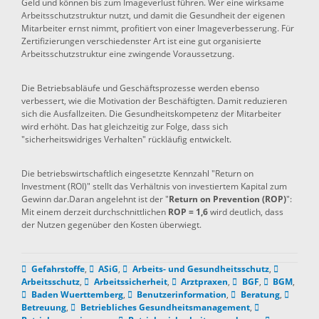
Geld und können bis zum Imageverlust führen. Wer eine wirksame
Arbeitsschutzstruktur nutzt, und damit die Gesundheit der eigenen
Mitarbeiter ernst nimmt, profitiert von einer Imageverbesserung. Für
Zertifizierungen verschiedenster Art ist eine gut organisierte
Arbeitsschutzstruktur eine zwingende Voraussetzung.
Die Betriebsabläufe und Geschäftsprozesse werden ebenso
verbessert, wie die Motivation der Beschäftigten. Damit reduzieren
sich die Ausfallzeiten. Die Gesundheitskompetenz der Mitarbeiter
wird erhöht. Das hat gleichzeitig zur Folge, dass sich
"sicherheitswidriges Verhalten" rückläufig entwickelt.
Die betriebswirtschaftlich eingesetzte Kennzahl "Return on
Investment (ROI)" stellt das Verhältnis von investiertem Kapital zum
Gewinn dar.Daran angelehnt ist der "
Return on Prevention (ROP)
":
Mit einem derzeit durchschnittlichen
ROP = 1,6
wird deutlich, dass
der Nutzen gegenüber den Kosten überwiegt.
Gefahrstoffe
,
ASiG
,
Arbeits- und Gesundheitsschutz
,
Arbeitsschutz
,
Arbeitssicherheit
,
Arztpraxen
,
BGF
,
BGM
,
Baden Wuerttemberg
,
Benutzerinformation
,
Beratung
,
Betreuung
,
Betriebliches Gesundheitsmanagement
,