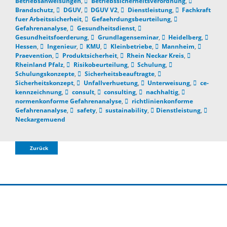
Betriebsanweisungen
,
Betriebssicherheitsverordnung
,
Brandschutz
,
DGUV
,
DGUV V2
,
Dienstleistung
,
Fachkraft
fuer Arbeitssicherheit
,
Gefaehrdungsbeurteilung
,
Gefahrenanalyse
,
Gesundheitsdienst
,
Gesundheitsfoerderung
,
Grundlagenseminar
,
Heidelberg
,
Hessen
,
Ingenieur
,
KMU
,
Kleinbetriebe
,
Mannheim
,
Praevention
,
Produktsicherheit
,
Rhein Neckar Kreis
,
Rheinland Pfalz
,
Risikobeurteilung
,
Schulung
,
Schulungskonzepte
,
Sicherheitsbeauftragte
,
Sicherheitskonzept
,
Unfallverhuetung
,
Unterweisung
,
ce-
kennzeichnung
,
consult
,
consulting
,
nachhaltig
,
normenkonforme Gefahrenanalyse
,
richtlinienkonforme
Gefahrenanalyse
,
safety
,
sustainability
,
Dienstleistung
,
Neckargemuend
Zurück