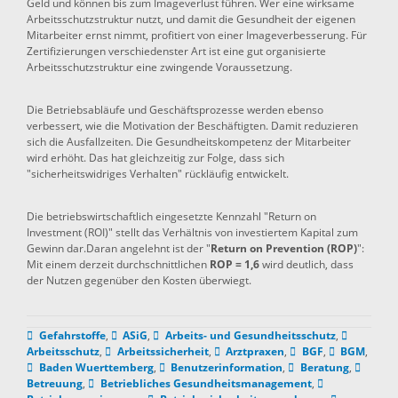
Geld und können bis zum Imageverlust führen. Wer eine wirksame
Arbeitsschutzstruktur nutzt, und damit die Gesundheit der eigenen
Mitarbeiter ernst nimmt, profitiert von einer Imageverbesserung. Für
Zertifizierungen verschiedenster Art ist eine gut organisierte
Arbeitsschutzstruktur eine zwingende Voraussetzung.
Die Betriebsabläufe und Geschäftsprozesse werden ebenso
verbessert, wie die Motivation der Beschäftigten. Damit reduzieren
sich die Ausfallzeiten. Die Gesundheitskompetenz der Mitarbeiter
wird erhöht. Das hat gleichzeitig zur Folge, dass sich
"sicherheitswidriges Verhalten" rückläufig entwickelt.
Die betriebswirtschaftlich eingesetzte Kennzahl "Return on
Investment (ROI)" stellt das Verhältnis von investiertem Kapital zum
Gewinn dar.Daran angelehnt ist der "
Return on Prevention (ROP)
":
Mit einem derzeit durchschnittlichen
ROP = 1,6
wird deutlich, dass
der Nutzen gegenüber den Kosten überwiegt.
Gefahrstoffe
,
ASiG
,
Arbeits- und Gesundheitsschutz
,
Arbeitsschutz
,
Arbeitssicherheit
,
Arztpraxen
,
BGF
,
BGM
,
Baden Wuerttemberg
,
Benutzerinformation
,
Beratung
,
Betreuung
,
Betriebliches Gesundheitsmanagement
,