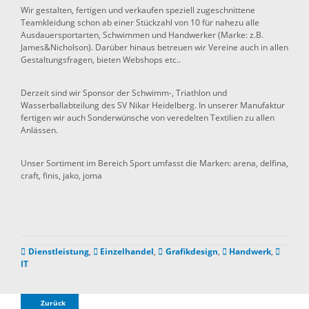
Wir gestalten, fertigen und verkaufen speziell zugeschnittene
Teamkleidung schon ab einer Stückzahl von 10 für nahezu alle
Ausdauersportarten, Schwimmen und Handwerker (Marke: z.B.
James&Nicholson). Darüber hinaus betreuen wir Vereine auch in allen
Gestaltungsfragen, bieten Webshops etc..
Derzeit sind wir Sponsor der Schwimm-, Triathlon und
Wasserballabteilung des SV Nikar Heidelberg. In unserer Manufaktur
fertigen wir auch Sonderwünsche von veredelten Textilien zu allen
Anlässen.
Unser Sortiment im Bereich Sport umfasst die Marken: arena, delfina,
craft, finis, jako, joma
Dienstleistung
,
Einzelhandel
,
Grafikdesign
,
Handwerk
,
IT
Zurück