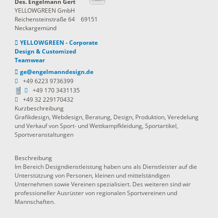
Des.
Engelmann
Gert
YELLOWGREEN GmbH
Reichensteinstraße 64
69151
Neckargemünd
YELLOWGREEN - Corporate
Design & Customized
Teamwear
ge@engelmanndesign.de
+49 6223 9736399
+49 170 3431135
+49 32 229170432
Kurzbeschreibung
Grafikdesign, Webdesign, Beratung, Design, Produktion, Veredelung
und Verkauf von Sport- und Wettkampfkleidung, Sportartikel,
Sportveranstaltungen
Beschreibung
Im Bereich Designdienstleistung haben uns als Dienstleister auf die
Unterstützung von Personen, kleinen und mittelständigen
Unternehmen sowie Vereinen spezialisiert. Des weiteren sind wir
professioneller Ausrüster von regionalen Sportvereinen und
Mannschaften.