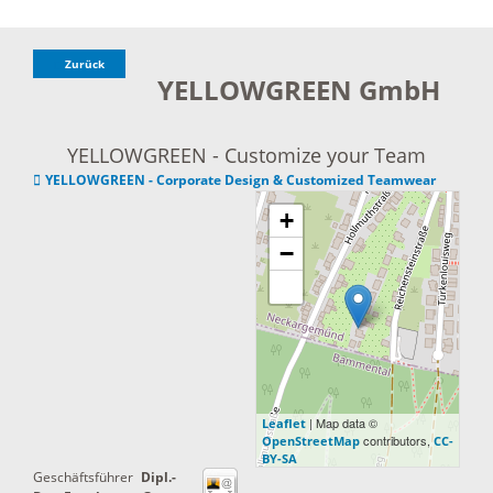
Zurück
YELLOWGREEN GmbH
YELLOWGREEN - Customize your Team
YELLOWGREEN - Corporate Design & Customized Teamwear
+
−
| Map data ©
Leaflet
contributors,
OpenStreetMap
CC-
BY-SA
Geschäftsführer
Dipl.-