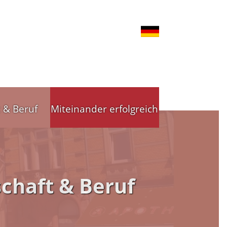
t & Beruf
Miteinander erfolgreich
nd Gewerbe
Stadtleitbild
chaft & Beruf
tsförderung
Stadtleitbild(er)
reibende
Arbeitskreise