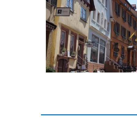
Gremien
Kultur-
Wahlen / Abstimmungen
Altes R
Ortsrecht
Museu
Städtische Finanzen
Stadtbü
Aktuelle Meldungen
Treffpu
Verein
Pressemitteilungen
Verans
Öffentliche
Bekanntmachungen