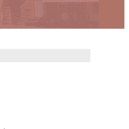
werbeflächen
Freiwilligentage
ndelskonzept
Klimaschutz und -
anpassung
dtberatung
Unser Team fürs
e
Klima
Konzept, Leitbild,
Klimadaten
en und
en
Projekte