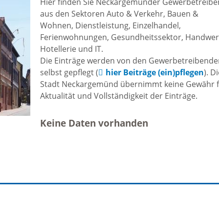
Hier finden Sie Neckargemünder Gewerbetreib
Freizeit und Sport
aus den Sektoren Auto & Verkehr, Bauen &
Bebauun
Wohnen, Dienstleistung, Einzelhandel,
Haltepunkt
Freizeit und
Ferienwohnungen, Gesundheitssektor, Handwer
athaus
Hotellerie und IT.
Flächenn
Begegnung
Die Einträge werden von den Gewerbetreibend
(GVV)
selbst gepflegt (
hier Beiträge (ein)pflegen
). D
m
Stadt Neckargemünd übernimmt keine Gewähr 
Sommer-
Aktualität und Vollständigkeit der Einträge.
Lärmakti
Ferienprogramm
cherei
Keine Daten vorhanden
Feuerweh
Sehenswürdigkeiten
nkt für
e
Glasfase
Altstadt
taltungen
Immobili
Bergfeste Dilsberg