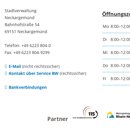
Freizei
Stadtverwaltung
Öffnungsz
Neckargemünd
Amtsblatt / Neckarbote
Bahnhofstraße 54
Freiba
Mo
8:00–12:0
69151 Neckargemünd
Mobilität
Di
8:00–12:0
Radfahr
Telefon: +49 6223 804-0
Fax: +49 6223 804-9299
Mi
8:00–12:0
Wande
Zu Fuß und mit dem Rad
Do
8:00–12:0
E-Mail
(nicht rechtssicher)
Kontakt über Service BW
(rechtssicher)
Ausflug
(E-)Motorisiert
Fr
8:00–12:0
Bankverbindungen
Freizei
Verkehrsanbindung
Freizei
Parken
Begegn