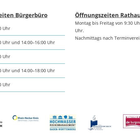
tangebot
Grundste
Führungen
eiten Bürgerbüro
Öffnungszeiten Ratha
Montag bis Freitag von 9:30 Uh
d
0 Uhr
Uhr.
Aktuelle
Stadtspaziergänge
Nachmittags nach Terminvere
0 Uhr und 14:00–16:00 Uhr
Bodenric
en /
Kunst im
0 Uhr
rn
Immobili
öffentlichen Raum
0 Uhr und 14:00–18:00 Uhr
stipps
0 Uhr
Vermietu
Sinnenpfad
Verpacht
t und Sport
Tourismus-
Freien 
Kooperationen
t und
melden
ung