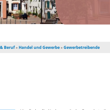
n
Jugendherberge
Freie Ge
indbetreuung
Campingplätze
Einzelha
Freizeitangebot
chulkinder
Innensta
 & Beruf
»
Handel und Gewerbe
»
Gewerbetreibende
Freibad
chule und
Freiräum
terschule
Radfahren /
Bauen
Wandern
ochschule
e
Baustell
Ausflugstipps
rojekte für
Sperrung
und Eltern