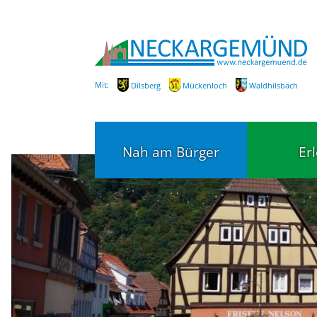
Mit:
Dilsberg
Mückenloch
Waldhilsbach
Nah am Bürger
Er
Bürgerservice
Bildung
Fachbereiche / Mitarbeiter
Kinderg
Kindert
SEPA