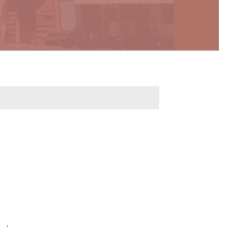
werbeflächen
Freiwilligentage
ndelskonzept
Klimaschutz und -
anpassung
dtberatung
Unser Team fürs
e
Klima
Konzept, Leitbild,
Klimadaten
en und
en
Projekte