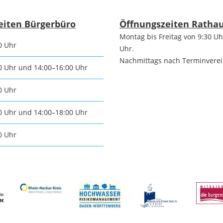
tangebot
Grundste
Führungen
eiten Bürgerbüro
Öffnungszeiten Ratha
Montag bis Freitag von 9:30 Uh
d
0 Uhr
Uhr.
Aktuelle
Stadtspaziergänge
Nachmittags nach Terminvere
0 Uhr und 14:00–16:00 Uhr
Bodenric
en /
Kunst im
0 Uhr
rn
Immobili
öffentlichen Raum
0 Uhr und 14:00–18:00 Uhr
stipps
0 Uhr
Vermietu
Sinnenpfad
Verpacht
t und Sport
Tourismus-
Freien 
Kooperationen
t und
melden
ung