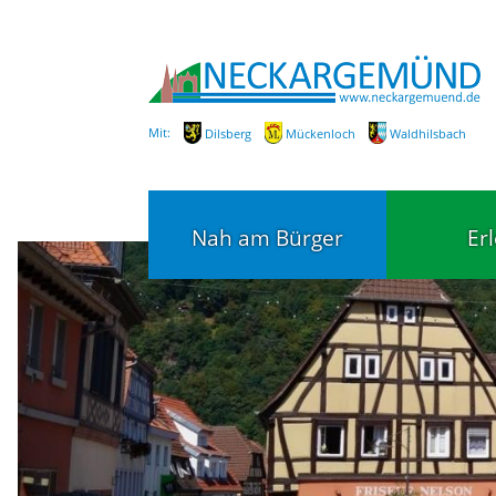
Mit:
Dilsberg
Mückenloch
Waldhilsbach
Nah am Bürger
Er
Bürgerservice
Bildung
Fachbereiche / Mitarbeiter
Kinderg
Kindert
SEPA