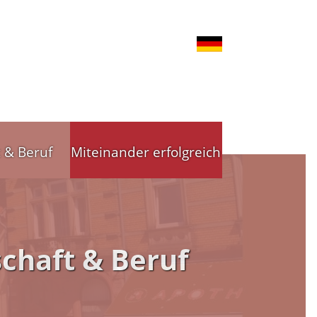
t & Beruf
Miteinander erfolgreich
nd Gewerbe
Stadtleitbild
chaft & Beruf
tsförderung
Stadtleitbild(er)
reibende
Arbeitskreise