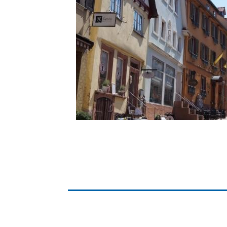
Gremien
Kultur-
Wahlen / Abstimmungen
Altes R
Ortsrecht
Museu
Städtische Finanzen
Stadtbü
Aktuelle Meldungen
Treffpu
Verein
Pressemitteilungen
Verans
Öffentliche
Bekanntmachungen