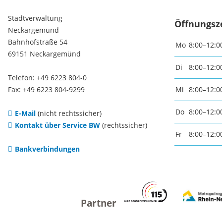
Freizei
Stadtverwaltung
Öffnungsz
Neckargemünd
Amtsblatt / Neckarbote
Bahnhofstraße 54
Freiba
Mo
8:00–12:0
69151 Neckargemünd
Mobilität
Di
8:00–12:0
Radfahr
Telefon: +49 6223 804-0
Fax: +49 6223 804-9299
Mi
8:00–12:0
Wande
Zu Fuß und mit dem Rad
Do
8:00–12:0
E-Mail
(nicht rechtssicher)
Kontakt über Service BW
(rechtssicher)
Ausflug
(E-)Motorisiert
Fr
8:00–12:0
Bankverbindungen
Freizei
Verkehrsanbindung
Freizei
Parken
Begegn