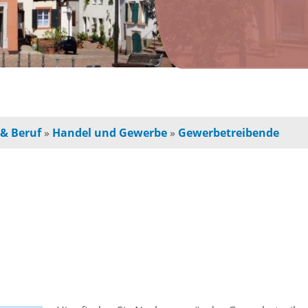
n
Jugendherberge
Freie Ge
indbetreuung
Campingplätze
Einzelha
Freizeitangebot
chulkinder
Innensta
 & Beruf
»
Handel und Gewerbe
»
Gewerbetreibende
Freibad
chule und
Freiräum
terschule
Radfahren /
Bauen
Wandern
ochschule
e
Baustell
Ausflugstipps
rojekte für
Sperrung
und Eltern