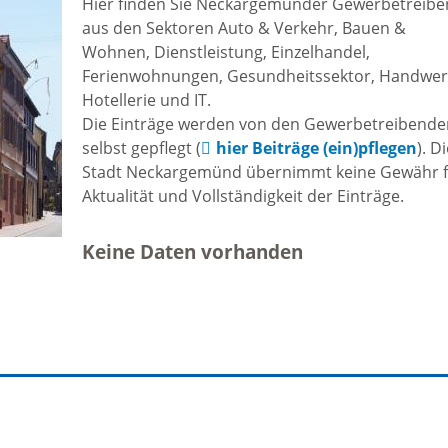
Hier finden Sie Neckargemünder Gewerbetreib
Freizeit und Sport
aus den Sektoren Auto & Verkehr, Bauen &
Bebauun
Wohnen, Dienstleistung, Einzelhandel,
Haltepunkt
Freizeit und
Ferienwohnungen, Gesundheitssektor, Handwer
athaus
Hotellerie und IT.
Flächenn
Begegnung
Die Einträge werden von den Gewerbetreibend
(GVV)
selbst gepflegt (
hier Beiträge (ein)pflegen
). D
m
Stadt Neckargemünd übernimmt keine Gewähr 
Sommer-
Aktualität und Vollständigkeit der Einträge.
Lärmakti
Ferienprogramm
cherei
Keine Daten vorhanden
Feuerweh
Sehenswürdigkeiten
nkt für
e
Glasfase
Altstadt
taltungen
Immobili
Bergfeste Dilsberg