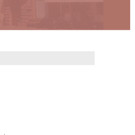
werbeflächen
Freiwilligentage
ndelskonzept
Klimaschutz und -
anpassung
dtberatung
Unser Team fürs
e
Klima
Konzept, Leitbild,
Klimadaten
en und
en
Projekte