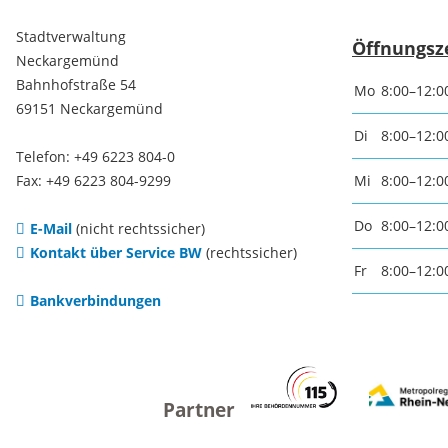
Freizei
Stadtverwaltung
Öffnungsz
Neckargemünd
Amtsblatt / Neckarbote
Bahnhofstraße 54
Freiba
Mo
8:00–12:0
69151 Neckargemünd
Mobilität
Di
8:00–12:0
Radfahr
Telefon: +49 6223 804-0
Fax: +49 6223 804-9299
Mi
8:00–12:0
Wande
Zu Fuß und mit dem Rad
Do
8:00–12:0
E-Mail
(nicht rechtssicher)
Kontakt über Service BW
(rechtssicher)
Ausflug
(E-)Motorisiert
Fr
8:00–12:0
Bankverbindungen
Freizei
Verkehrsanbindung
Freizei
Parken
Begegn