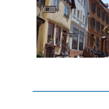
Gremien
Kultur-
Wahlen / Abstimmungen
Altes R
Ortsrecht
Museu
Städtische Finanzen
Stadtbü
Aktuelle Meldungen
Treffpu
Verein
Pressemitteilungen
Verans
Öffentliche
Bekanntmachungen