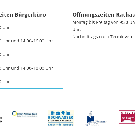
tangebot
Grundste
Führungen
eiten Bürgerbüro
Öffnungszeiten Ratha
Montag bis Freitag von 9:30 Uh
d
0 Uhr
Uhr.
Aktuelle
Stadtspaziergänge
Nachmittags nach Terminvere
0 Uhr und 14:00–16:00 Uhr
Bodenric
en /
Kunst im
0 Uhr
rn
Immobili
öffentlichen Raum
0 Uhr und 14:00–18:00 Uhr
stipps
0 Uhr
Vermietu
Sinnenpfad
Verpacht
t und Sport
Tourismus-
Freien 
Kooperationen
t und
melden
ung