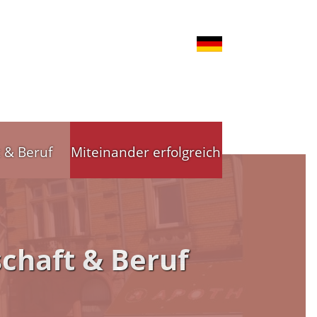
t & Beruf
Miteinander erfolgreich
nd Gewerbe
Stadtleitbild
chaft & Beruf
tsförderung
Stadtleitbild(er)
reibende
Arbeitskreise