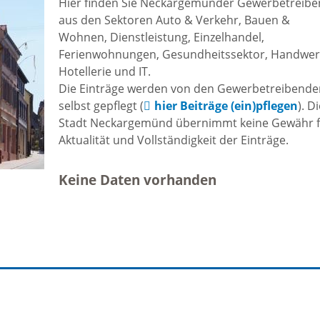
Hier finden Sie Neckargemünder Gewerbetreib
Freizeit und Sport
aus den Sektoren Auto & Verkehr, Bauen &
Bebauun
Wohnen, Dienstleistung, Einzelhandel,
Haltepunkt
Freizeit und
Ferienwohnungen, Gesundheitssektor, Handwer
athaus
Hotellerie und IT.
Flächenn
Begegnung
Die Einträge werden von den Gewerbetreibend
(GVV)
selbst gepflegt (
hier Beiträge (ein)pflegen
). D
m
Stadt Neckargemünd übernimmt keine Gewähr 
Sommer-
Aktualität und Vollständigkeit der Einträge.
Lärmakti
Ferienprogramm
cherei
Keine Daten vorhanden
Feuerweh
Sehenswürdigkeiten
nkt für
e
Glasfase
Altstadt
taltungen
Immobili
Bergfeste Dilsberg