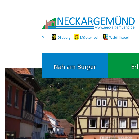
Mit:
Dilsberg
Mückenloch
Waldhilsbach
Nah am Bürger
Er
Bürgerservice
Bildung
Fachbereiche / Mitarbeiter
Kinderg
Kindert
SEPA