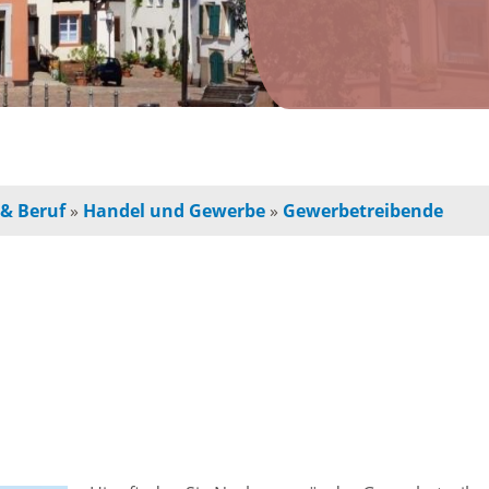
n
Jugendherberge
Freie Ge
indbetreuung
Campingplätze
Einzelha
Freizeitangebot
chulkinder
Innensta
 & Beruf
»
Handel und Gewerbe
»
Gewerbetreibende
Freibad
chule und
Freiräum
terschule
Radfahren /
Bauen
Wandern
ochschule
e
Baustell
Ausflugstipps
rojekte für
Sperrung
und Eltern