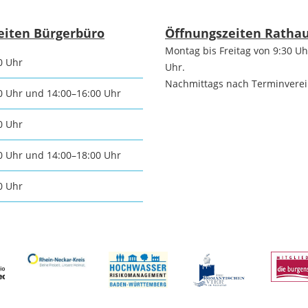
tangebot
Grundste
Führungen
eiten Bürgerbüro
Öffnungszeiten Ratha
Montag bis Freitag von 9:30 Uh
d
0 Uhr
Uhr.
Aktuelle
Stadtspaziergänge
Nachmittags nach Terminvere
0 Uhr und 14:00–16:00 Uhr
Bodenric
en /
Kunst im
0 Uhr
rn
Immobili
öffentlichen Raum
0 Uhr und 14:00–18:00 Uhr
stipps
0 Uhr
Vermietu
Sinnenpfad
Verpacht
t und Sport
Tourismus-
Freien 
Kooperationen
t und
melden
ung