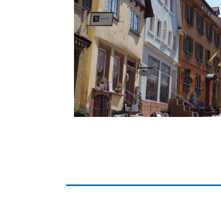
Gremien
Kultur-
Wahlen / Abstimmungen
Altes R
Ortsrecht
Museu
Städtische Finanzen
Stadtbü
Aktuelle Meldungen
Treffpu
Verein
Pressemitteilungen
Verans
Öffentliche
Bekanntmachungen