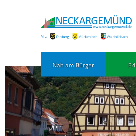
Mit:
Dilsberg
Mückenloch
Waldhilsbach
Nah am Bürger
Er
Bürgerservice
Bildung
Fachbereiche / Mitarbeiter
Kinderg
Kindert
SEPA