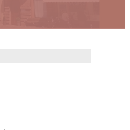
werbeflächen
Freiwilligentage
ndelskonzept
Klimaschutz und -
anpassung
dtberatung
Unser Team fürs
e
Klima
Konzept, Leitbild,
Klimadaten
en und
en
Projekte