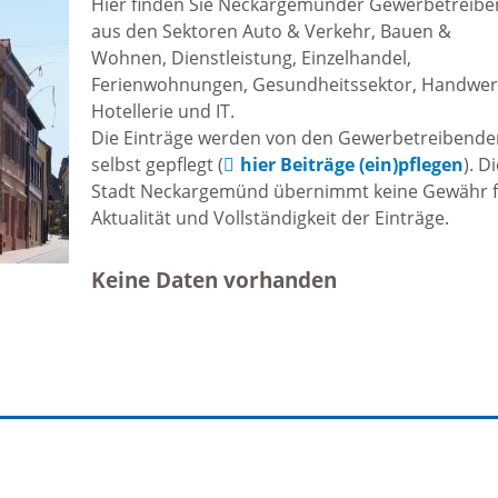
Hier finden Sie Neckargemünder Gewerbetreib
Freizeit und Sport
aus den Sektoren Auto & Verkehr, Bauen &
Bebauun
Wohnen, Dienstleistung, Einzelhandel,
Haltepunkt
Freizeit und
Ferienwohnungen, Gesundheitssektor, Handwer
athaus
Hotellerie und IT.
Flächenn
Begegnung
Die Einträge werden von den Gewerbetreibend
(GVV)
selbst gepflegt (
hier Beiträge (ein)pflegen
). D
m
Stadt Neckargemünd übernimmt keine Gewähr 
Sommer-
Aktualität und Vollständigkeit der Einträge.
Lärmakti
Ferienprogramm
cherei
Keine Daten vorhanden
Feuerweh
Sehenswürdigkeiten
nkt für
e
Glasfase
Altstadt
taltungen
Immobili
Bergfeste Dilsberg