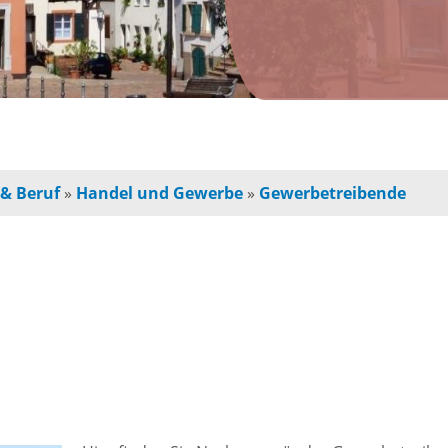
n
Jugendherberge
Freie Ge
indbetreuung
Campingplätze
Einzelha
Freizeitangebot
chulkinder
Innensta
 & Beruf
»
Handel und Gewerbe
»
Gewerbetreibende
Freibad
chule und
Freiräum
terschule
Radfahren /
Bauen
Wandern
ochschule
e
Baustell
Ausflugstipps
rojekte für
Sperrung
und Eltern