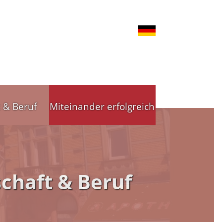
t & Beruf
Miteinander erfolgreich
nd Gewerbe
Stadtleitbild
chaft & Beruf
tsförderung
Stadtleitbild(er)
reibende
Arbeitskreise