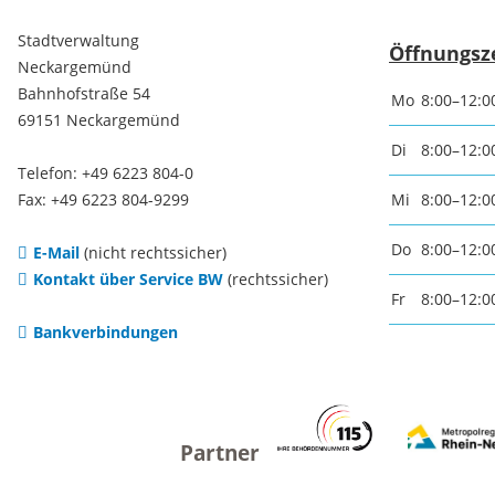
Freizei
Stadtverwaltung
Öffnungsz
Neckargemünd
Amtsblatt / Neckarbote
Bahnhofstraße 54
Freiba
Mo
8:00–12:0
69151 Neckargemünd
Mobilität
Di
8:00–12:0
Radfahr
Telefon: +49 6223 804-0
Fax: +49 6223 804-9299
Mi
8:00–12:0
Wande
Zu Fuß und mit dem Rad
Do
8:00–12:0
E-Mail
(nicht rechtssicher)
Kontakt über Service BW
(rechtssicher)
Ausflug
(E-)Motorisiert
Fr
8:00–12:0
Bankverbindungen
Freizei
Verkehrsanbindung
Freizei
Parken
Begegn