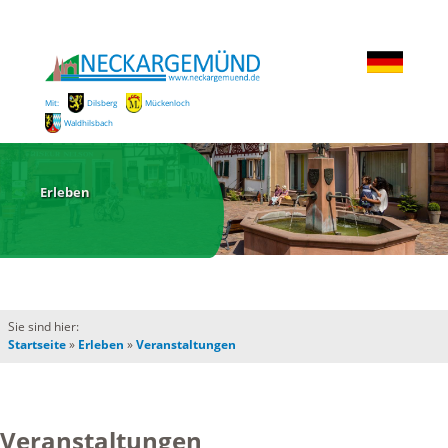
Mit:
Dilsberg
Mückenloch
Waldhilsbach
Erleben
Sie sind hier:
Startseite
»
Erleben
»
Veranstaltungen
Veranstaltungen