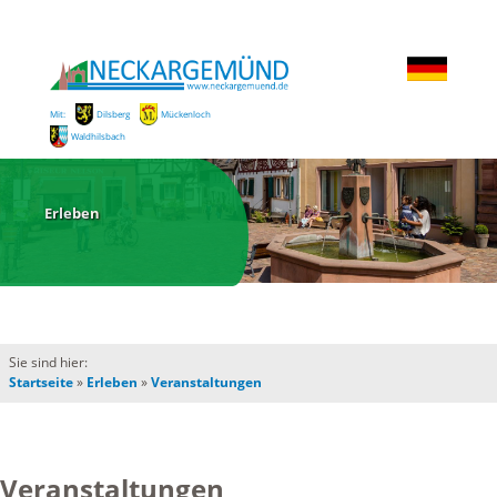
Mit:
Dilsberg
Mückenloch
Waldhilsbach
Erleben
Sie sind hier:
Startseite
»
Erleben
»
Veranstaltungen
Veranstaltungen