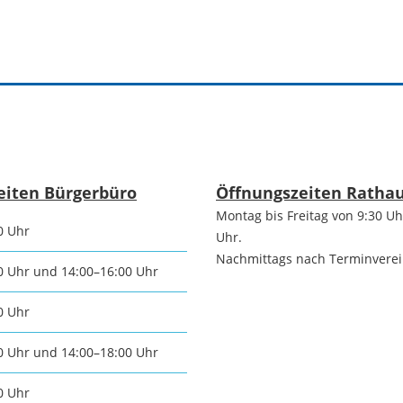
tangebot
Grundste
Führungen
d
Aktuelle
Stadtspaziergänge
Bodenric
en /
Kunst im
rn
Immobili
eiten Bürgerbüro
Öffnungszeiten Ratha
öffentlichen Raum
Montag bis Freitag von 9:30 Uh
0 Uhr
stipps
Uhr.
Vermietu
Sinnenpfad
Nachmittags nach Terminvere
0 Uhr und 14:00–16:00 Uhr
Verpacht
t und Sport
0 Uhr
Tourismus-
Freien 
Kooperationen
0 Uhr und 14:00–18:00 Uhr
t und
melden
ung
0 Uhr