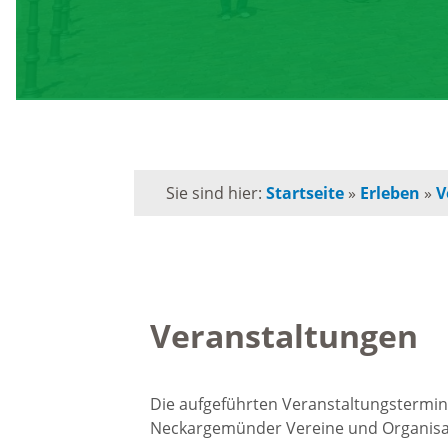
Schule
Behörden-Wegweiser
Schulk
Versorgung / Entsorgung
für
Grunds
Soziales / Notruftafel
Sie sind hier:
Startseite
»
Erleben
»
V
Musiks
E-Rechnung
Orches
Kommunalpolitik
Veranstaltungen
Volksh
Bürgermeister
Förderp
Die aufgeführten Veranstaltungstermine
Neckargemünder Vereine und Organisa
Kinder 