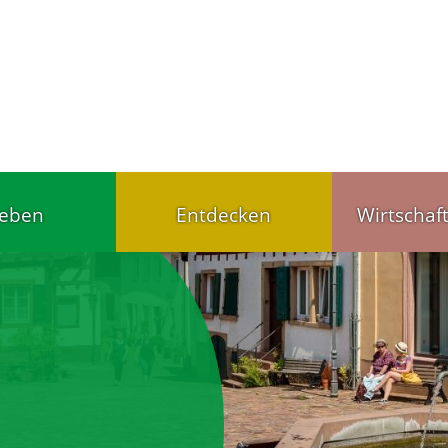
leben
Entdecken
Wirtschaf
Tourist-Info
Handel u
ärten,
Gut schlafen, gut
Wirtschaf
agesstätten
essen
Gewerbet