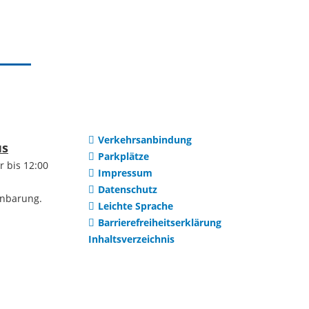
Institutionen
uerreform
Selbsteintrag
Vereine
htwerte
Ortsteile
Verkehrsanbindung
en
us
Parkplätze
r bis 12:00
Impressum
Dilsberg
Datenschutz
ng /
inbarung.
Leichte Sprache
ung
Mückenloch
Barrierefreiheitserklärung
Inhaltsverzeichnis
Wohnraum
Kleingemünd