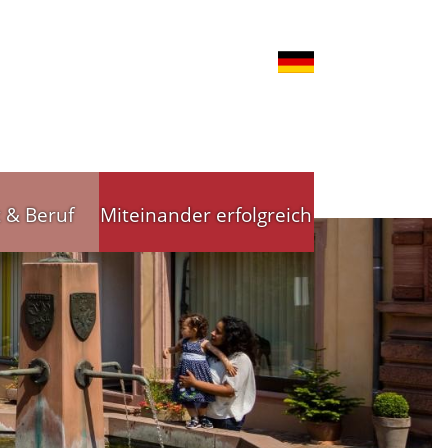
t & Beruf
Miteinander erfolgreich
nd Gewerbe
Stadtleitbild
tsförderung
Stadtleitbild(er)
reibende
Arbeitskreise