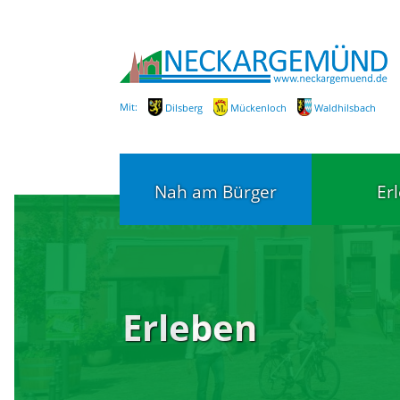
Mit:
Dilsberg
Mückenloch
Waldhilsbach
Nah am Bürger
Er
Bürgerservice
Bildung
Erleben
Fachbereiche / Mitarbeiter
Kinderg
Kindert
SEPA