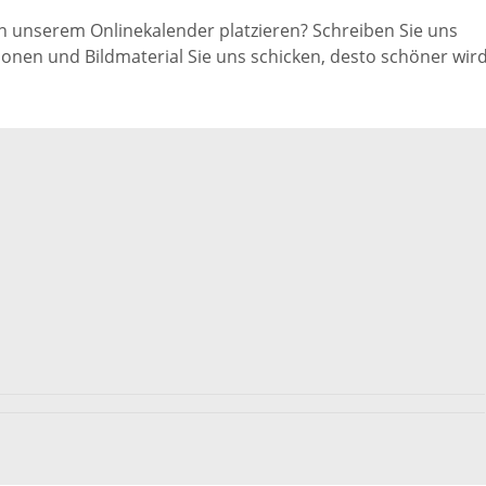
Freizeit und Sport
n unserem Onlinekalender platzieren? Schreiben Sie uns
Bebauun
ionen und Bildmaterial Sie uns schicken, desto schöner wird
Haltepunkt
Freizeit und
athaus
Flächenn
Begegnung
(GVV)
m
Sommer-
Lärmakti
Ferienprogramm
cherei
Feuerweh
Sehenswürdigkeiten
nkt für
e
Glasfase
Altstadt
taltungen
Immobili
Bergfeste Dilsberg