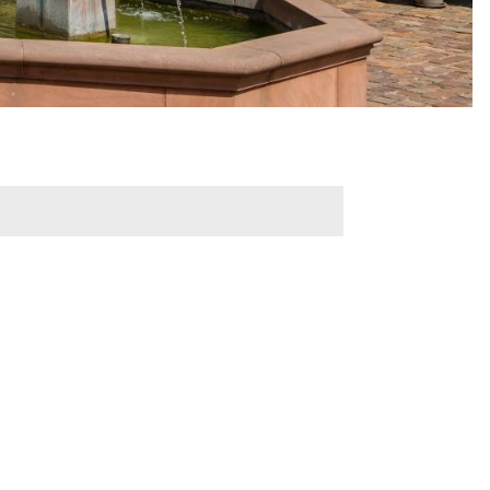
werbeflächen
Freiwilligentage
ndelskonzept
Klimaschutz und -
anpassung
dtberatung
Unser Team fürs
e
Klima
Konzept, Leitbild,
Klimadaten
en und
en
Projekte