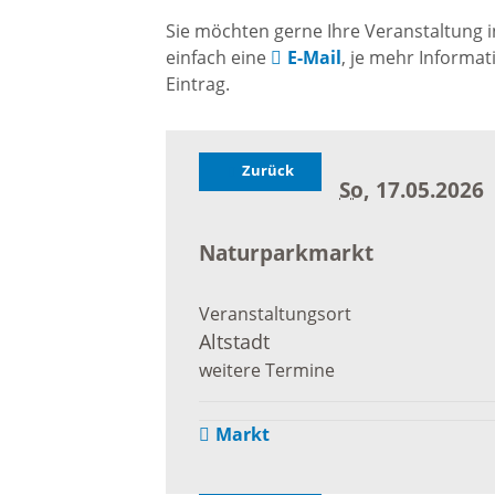
Gremien
Sie möchten gerne Ihre Veranstaltung i
einfach eine
E-Mail
, je mehr Informat
Kultur-
Wahlen / Abstimmungen
Eintrag.
Altes R
Ortsrecht
Zurück
Museu
So
, 17.05.2026
Städtische Finanzen
Naturparkmarkt
Stadtbü
Aktuelle Meldungen
Veranstaltungsort
Treffpu
Altstadt
Verein
weitere Termine
Pressemitteilungen
Markt
Verans
Öffentliche
Bekanntmachungen