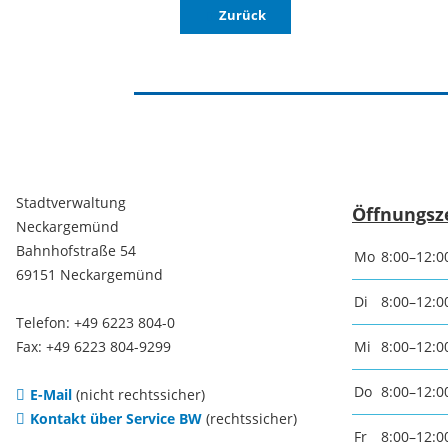
Zurück
Freizei
Amtsblatt / Neckarbote
Freiba
Mobilität
Radfahr
Wande
Zu Fuß und mit dem Rad
Stadtverwaltung
Öffnungsz
Neckargemünd
Bahnhofstraße 54
Mo
8:00–12:0
Ausflug
(E-)Motorisiert
69151 Neckargemünd
Di
8:00–12:0
Telefon: +49 6223 804-0
Freizei
Verkehrsanbindung
Fax: +49 6223 804-9299
Mi
8:00–12:0
Do
8:00–12:0
E-Mail
(nicht rechtssicher)
Freizei
Parken
Kontakt über Service BW
(rechtssicher)
Begegn
Fr
8:00–12:0