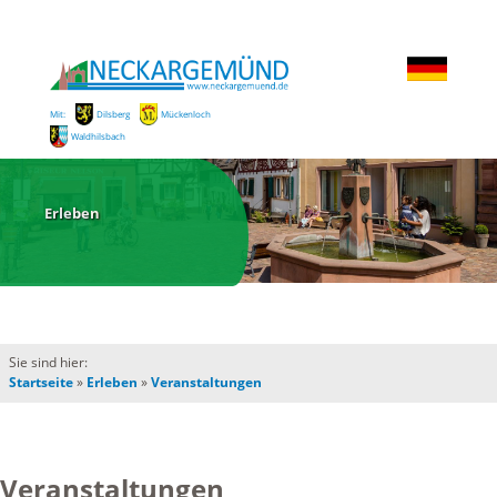
Mit:
Dilsberg
Mückenloch
Waldhilsbach
Erleben
Sie sind hier:
Startseite
»
Erleben
»
Veranstaltungen
Veranstaltungen