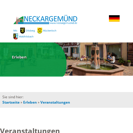
Mit:
Dilsberg
Mückenloch
Waldhilsbach
Erleben
Sie sind hier:
Startseite
»
Erleben
»
Veranstaltungen
Veranstaltungen