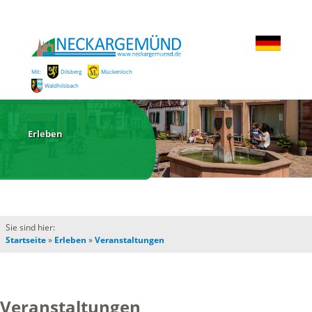
Mit:
Dilsberg
Mückenloch
Waldhilsbach
Erleben
Sie sind hier:
Startseite
»
Erleben
»
Veranstaltungen
Veranstaltungen