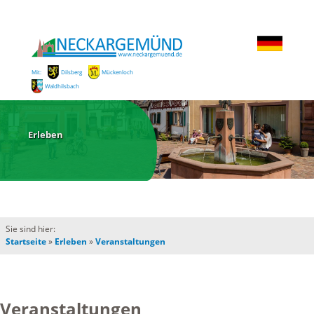
Mit:
Dilsberg
Mückenloch
Waldhilsbach
Erleben
Sie sind hier:
Startseite
»
Erleben
»
Veranstaltungen
Veranstaltungen