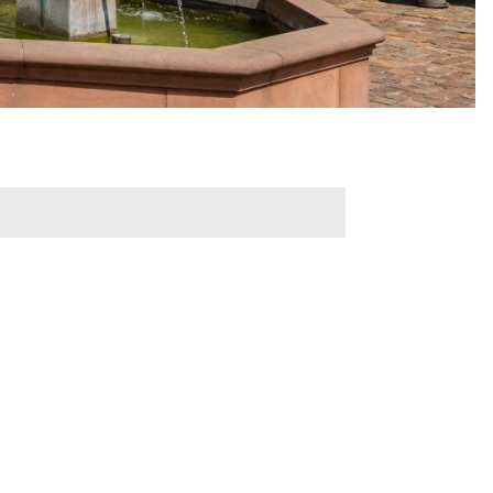
werbeflächen
Freiwilligentage
ndelskonzept
Klimaschutz und -
anpassung
dtberatung
Unser Team fürs
e
Klima
Konzept, Leitbild,
Klimadaten
en und
en
Projekte