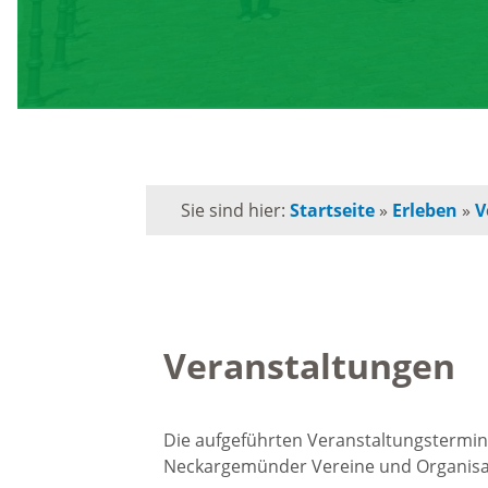
Schule
Behörden-Wegweiser
Schulk
Versorgung / Entsorgung
für
Grunds
Soziales / Notruftafel
Sie sind hier:
Startseite
»
Erleben
»
V
Musiks
E-Rechnung
Orches
Kommunalpolitik
Veranstaltungen
Volksh
Bürgermeister
Förderp
Die aufgeführten Veranstaltungstermine
Neckargemünder Vereine und Organisa
Kinder 