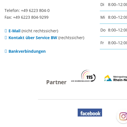
Di
8:00–12:0
Freizei
Telefon: +49 6223 804-0
Fax: +49 6223 804-9299
Mi
8:00–12:0
Amtsblatt / Neckarbote
Freiba
Do
8:00–12:0
E-Mail
(nicht rechtssicher)
Mobilität
Kontakt über Service BW
(rechtssicher)
Fr
8:00–12:0
Radfahr
Bankverbindungen
Wande
Zu Fuß und mit dem Rad
Ausflug
(E-)Motorisiert
Freizei
Verkehrsanbindung
Freizei
Parken
Begegn