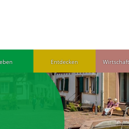
leben
Entdecken
Wirtschaf
Tourist-Info
Handel u
ärten,
Gut schlafen, gut
Wirtschaf
agesstätten
essen
Gewerbet