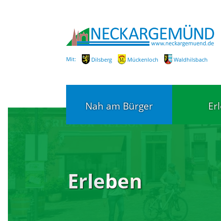
Mit:
Dilsberg
Mückenloch
Waldhilsbach
Nah am Bürger
Er
Bürgerservice
Bildung
Erleben
Fachbereiche / Mitarbeiter
Kinderg
Kindert
SEPA