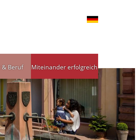
t & Beruf
Miteinander erfolgreich
nd Gewerbe
Stadtleitbild
tsförderung
Stadtleitbild(er)
reibende
Arbeitskreise