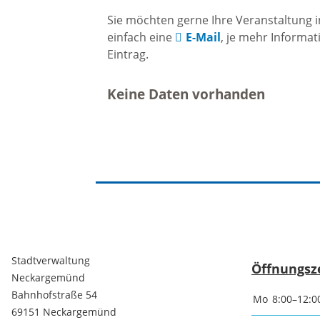
Gremien
Sie möchten gerne Ihre Veranstaltung i
einfach eine
E-Mail
, je mehr Informat
Kultur-
Wahlen / Abstimmungen
Eintrag.
Altes R
Keine Daten vorhanden
Ortsrecht
Museu
Städtische Finanzen
Stadtbü
Aktuelle Meldungen
Treffpu
Verein
Pressemitteilungen
Stadtverwaltung
Öffnungsz
Neckargemünd
Verans
Öffentliche
Bahnhofstraße 54
Mo
8:00–12:0
69151 Neckargemünd
Bekanntmachungen