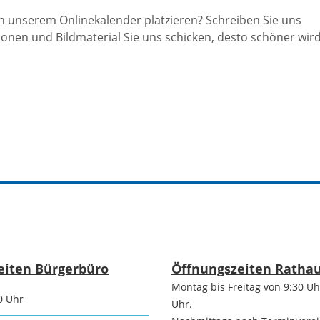
Freizeit und Sport
n unserem Onlinekalender platzieren? Schreiben Sie uns
Bebauun
ionen und Bildmaterial Sie uns schicken, desto schöner wird
Haltepunkt
Freizeit und
athaus
Flächenn
Begegnung
(GVV)
m
Sommer-
Lärmakti
Ferienprogramm
cherei
Feuerweh
Sehenswürdigkeiten
nkt für
e
Glasfase
Altstadt
eiten Bürgerbüro
Öffnungszeiten Ratha
taltungen
Montag bis Freitag von 9:30 Uh
Immobili
0 Uhr
Bergfeste Dilsberg
Uhr.