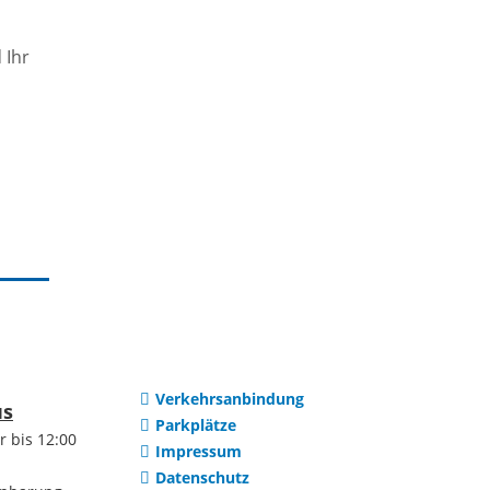
gspläne
Wärmeplanung
 Ihr
utzungsplan
Klimaanpassung
Gebäude-
onsplanung
Thermografie
rhaus Dilsberg
Online-Beteiligung
rausbau
Klimaschutz
Verkehrsanbindung
us
Parkplätze
r bis 12:00
Impressum
en/Grundstücke
Vereine &
Datenschutz